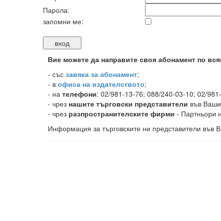
Парола:
запомни ме:
Вие можете да направите своя абонамент по вся
-
със
завяка за абонамент
;
- в
офиса на издателството
;
- на
телефони
: 02/981-13-76; 088/240-03-10; 02/981
- чрез
нашите търговски представители
във Ваши
- чрез
разпространителските фирми
- Партньори н
Информация за търговските ни представители във В