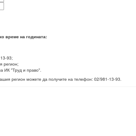
ко време на годината:
-13-93;
я регион;
а ИК "Труд и право".
ашия регион можете да получите на телефон: 02/981-13-93.