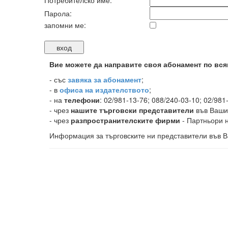
Потребителско име:
Парола:
запомни ме:
Вие можете да направите своя абонамент по вся
-
със
завяка за абонамент
;
- в
офиса на издателството
;
- на
телефони
: 02/981-13-76; 088/240-03-10; 02/981
- чрез
нашите търговски представители
във Ваши
- чрез
разпространителските фирми
- Партньори н
Информация за търговските ни представители във В