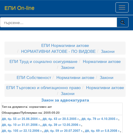
ЕПИ On-line
Toggl
navig
ЕПИ Нормативни актове
НОРМАТИВНИ АКТОВЕ - ПО ВИДОВЕ
Закони
ЕПИ Труд и социално осигуряване
Нормативни актове
Закони
ЕПИ Собственост
Нормативни актове
Закони
ЕПИ Търговско и облигационно право
Нормативни актове
Закони
Закон за адвокатурата
Тип на документа:
нормативен акт
Обнародван/Публикуван на:
2005-05-20
ДВ, бр. 55 от 25.06.2004 г.
,
ДВ, бр. 43 от 20.5.2005 г.
,
ДВ, бр. 79 от 4.10.2005 г.
,
ДВ, бр. 10 от 31.01.2006 г.
,
ДВ, бр. 39 от 12.05.2006 г.
,
ДВ, бр. 105 от 22.12.2006 г.
,
ДВ, бр. 59 от 20.07.2007 г.
,
ДВ, бр. 69 от 5.8.2008 г.
,