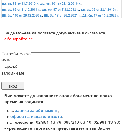
ДВ, бр. 53 от 13.7.2010 г.
,
ДВ, бр. 101 от 28.12.2010 г.
,
ДВ, бр. 82 от 21.10.2011 г.
,
ДВ, бр. 97 от 7.12.2012 г.
,
ДВ, бр. 32 от 22.4.2016 г.
,
ДВ, бр. 110 от 29.12.2020 г.
,
ДВ, бр. 17 от 26.2.2021 г.
,
ДВ, бр. 17 от 13.2.2026 г.
За да можете да ползвате документите в системата,
абонирайте се
Потребителско
име:
Парола:
запомни ме:
Вие можете да направите своя абонамент по всяко
време на годината:
-
със
завяка за абонамент
;
- в
офиса на издателството
;
- на
телефони
: 02/981-13-76; 088/240-03-10; 02/981-13-93;
- чрез
нашите търговски представители
във Вашия