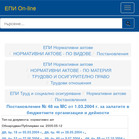
ЕПИ On-line
Toggl
navig
ЕПИ Нормативни актове
НОРМАТИВНИ АКТОВЕ - ПО ВИДОВЕ
Постановления
ЕПИ Нормативни актове
НОРМАТИВНИ АКТОВЕ - ПО МАТЕРИЯ
ТРУДОВО И ОСИГУРИТЕЛНО ПРАВО
Трудови отношения
ЕПИ Труд и социално осигуряване
Нормативни актове
Постановления
Постановление № 48 на MС от 1.03.2004 г. за залатите в
бюджетните организации и дейности
Тип на документа:
нормативен акт
Обнародван/Публикуван на:
2005-05-12
ДВ, бр. 18 от 05.03.2004 г.
,
ДВ, бр. 46 от 28.05.2004 г.
,
ДВ, бр. 53 от 22.06.2004 г.
,
ДВ, бр. 60 от 9.07.2004 г.
,
ДВ, бр. 89 от 12.10.2004 г.
,