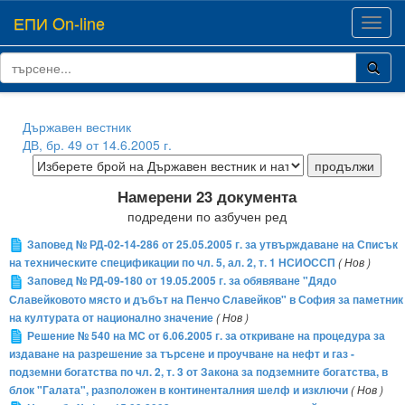
ЕПИ On-line
Toggl
navig
Държавен вестник
ДВ, бр. 49 от 14.6.2005 г.
Намерени 23 документа
подредени по азбучен ред
Заповед № РД-02-14-286 от 25.05.2005 г. за утвърждаване на Списък
на техническите спецификации по чл. 5, ал. 2, т. 1 НСИОССП
( Нов )
Заповед № РД-09-180 от 19.05.2005 г. за обявяване "Дядо
Славейковото място и дъбът на Пенчо Славейков" в София за паметник
на културата от национално значение
( Нов )
Решение № 540 на МС от 6.06.2005 г. за откриване на процедура за
издаване на разрешение за търсене и проучване на нефт и газ -
подземни богатства по чл. 2, т. 3 от Закона за подземните богатства, в
блок "Галата", разположен в континенталния шелф и изключи
( Нов )