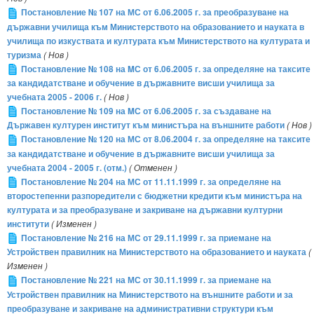
Постановление № 107 на МС от 6.06.2005 г. за преобразуване на
държавни училища към Министерството на образованието и науката в
училища по изкуствата и културата към Министерството на културата и
туризма
( Нов )
Постановление № 108 на MС от 6.06.2005 г. за определяне на таксите
за кандидатстване и обучение в държавните висши училища за
учебната 2005 - 2006 г.
( Нов )
Постановление № 109 на MС от 6.06.2005 г. за създаване на
Държавен културен институт към министъра на външните работи
( Нов )
Постановление № 120 на МС от 8.06.2004 г. за определяне на таксите
за кандидатстване и обучение в държавните висши училища за
учебната 2004 - 2005 г. (отм.)
( Отменен )
Постановление № 204 на МС от 11.11.1999 г. за определяне на
второстепенни разпоредители с бюджетни кредити към министъра на
културата и за преобразуване и закриване на държавни културни
институти
( Изменен )
Постановление № 216 на МС от 29.11.1999 г. за приемане на
Устройствен правилник на Министерството на образованието и науката
(
Изменен )
Постановление № 221 на МС от 30.11.1999 г. за приемане на
Устройствен правилник на Министерството на външните работи и за
преобразуване и закриване на административни структури към