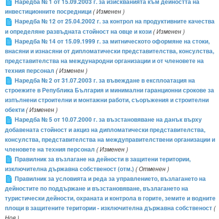
Наредба № 1 от 15.09.2003 г. за изискванията към дейността на
инвестиционните посредници
( Изменен )
Наредба № 12 от 25.04.2002 г. за контрол на продуктивните качества
и определяне развъдната стойност на овце и кози
( Изменен )
Наредба № 14 от 15.09.1999 г. за митническото оформяне на стоки,
внасяни и изнасяни от дипломатически представителства, консулства,
представителства на международни организации и от членовете на
техния персонал
( Изменен )
Наредба № 2 от 31.07.2003 г. за въвеждане в експлоатация на
строежите в Република България и минимални гаранционни срокове за
изпълнени строителни и монтажни работи, съоръжения и строителни
обекти
( Изменен )
Наредба № 5 от 10.07.2000 г. за възстановяване на данък върху
добавената стойност и акциз на дипломатически представителства,
консулства, представителства на междуправителствени организации и
членовете на техния персонал
( Изменен )
Правилник за възлагане на дейности в защитени територии,
изключителна държавна собственост (отм.)
( Отменен )
Правилник за условията и реда за управлението, възлагането на
дейностите по поддържане и възстановяване, възлагането на
туристически дейности, охраната и контрола в горите, земите и водните
площи в защитените територии - изключителна държавна собственост
(
Нов )