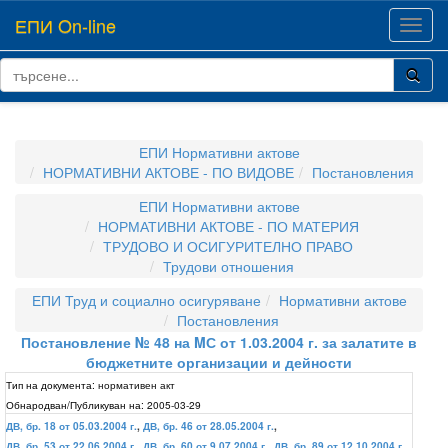
ЕПИ On-line
Toggl
navig
ЕПИ Нормативни актове
НОРМАТИВНИ АКТОВЕ - ПО ВИДОВЕ
Постановления
ЕПИ Нормативни актове
НОРМАТИВНИ АКТОВЕ - ПО МАТЕРИЯ
ТРУДОВО И ОСИГУРИТЕЛНО ПРАВО
Трудови отношения
ЕПИ Труд и социално осигуряване
Нормативни актове
Постановления
Постановление № 48 на MС от 1.03.2004 г. за залатите в
бюджетните организации и дейности
Тип на документа:
нормативен акт
Обнародван/Публикуван на:
2005-03-29
ДВ, бр. 18 от 05.03.2004 г.
,
ДВ, бр. 46 от 28.05.2004 г.
,
ДВ, бр. 53 от 22.06.2004 г.
,
ДВ, бр. 60 от 9.07.2004 г.
,
ДВ, бр. 89 от 12.10.2004 г.
,