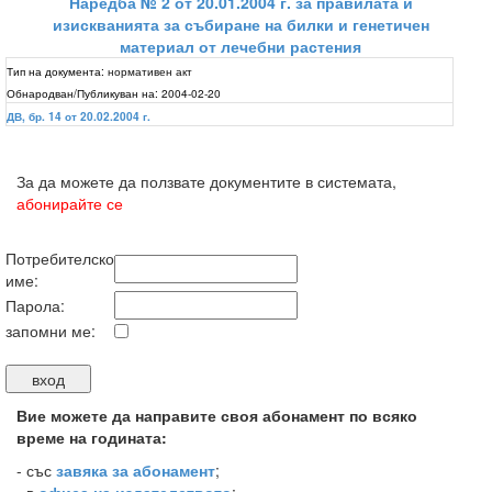
Наредба № 2 от 20.01.2004 г. за правилата и
изискванията за събиране на билки и генетичен
материал от лечебни растения
Тип на документа:
нормативен акт
Обнародван/Публикуван на:
2004-02-20
ДВ, бр. 14 от 20.02.2004 г.
За да можете да ползвате документите в системата,
абонирайте се
Потребителско
име:
Парола:
запомни ме:
Вие можете да направите своя абонамент по всяко
време на годината:
-
със
завяка за абонамент
;