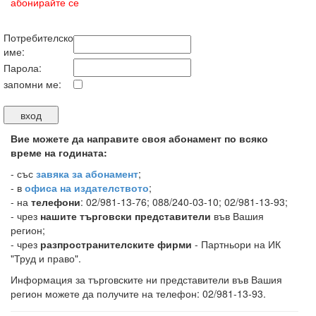
абонирайте се
Потребителско
име:
Парола:
запомни ме:
Вие можете да направите своя абонамент по всяко
време на годината:
-
със
завяка за абонамент
;
- в
офиса на издателството
;
- на
телефони
: 02/981-13-76; 088/240-03-10; 02/981-13-93;
- чрез
нашите търговски представители
във Вашия
регион;
- чрез
разпространителските фирми
- Партньори на ИК
"Труд и право".
Информация за търговските ни представители във Вашия
регион можете да получите на телефон: 02/981-13-93.