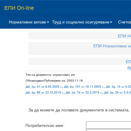
ЕПИ On-line
Нормативни актове
Труд и социално осигуряване
Счето
ЕПИ Н
ЕПИ Нормативни а
ЕП
П
Тип на документа:
нормативен акт
Обнародван/Публикуван на:
2003-11-18
ДВ, бр. 41 от 8.05.2003 г.
,
ДВ, бр. 101 от 18.11.2003 г.
,
ДВ, бр. 10 от 6.0
ДВ, бр. 88 от 23.10.2018 г.
,
ДВ, бр. 16 от 22.2.2019 г.
,
ДВ, бр. 28 от 5.4.2
За да можете да ползвате документите в системата,
Потребителско име: