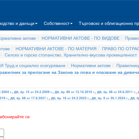
водство и данъци
Собственост
Търговско и облигационно п
ормативни актове
НОРМАТИВНИ АКТОВЕ - ПО ВИДОВЕ
Прави
ктове
НОРМАТИВНИ АКТОВЕ - ПО МАТЕРИЯ
ПРАВО ПО ОТРА
Селско и горско стопанство. Хранително-вкусова промишленост
И Труд и социално осигуряване
Нормативни актове
Правилниц
равилник за прилагане на Закона за лова и опазване на дивеч
2.2004 г.
,
ДВ, бр. 15 от 24.2.2009 г.
,
ДВ, бр. 80 от 12.10.2010 г.
,
ДВ, бр. 48 от 24.6.2011 г.
,
019 г.
,
ДВ, бр. 68 от 17.8.2021 г.
,
ДВ, бр. 18 от 24.2.2023 г.
,
ДВ, бр. 9 от 30.1.2024 г.
,
ДВ, б
абонирайте се