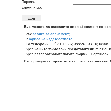
Парола:
запомни ме:
Вие можете да направите своя абонамент по вся
-
със
завяка за абонамент
;
- в
офиса на издателството
;
- на
телефони
: 02/981-13-76; 088/240-03-10; 02/981
- чрез
нашите търговски представители
във Ваши
- чрез
разпространителските фирми
- Партньори н
Информация за търговските ни представители във В