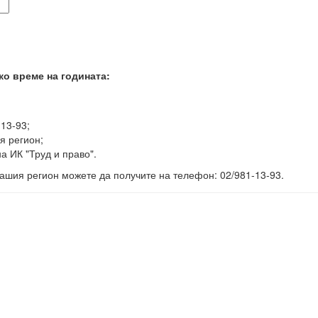
ко време на годината:
-13-93;
я регион;
а ИК "Труд и право".
ашия регион можете да получите на телефон: 02/981-13-93.