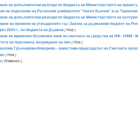
яване на допълнителни разходи по бюджета на Министерството на правосъд
ване на поделение на Русенския университет "Ангел Кънчев" в гр. Таракли
яване на допълнителни разходи по бюджета на Министерството на културата
ршване на промени на утвърдените със Закона за държавния бюджет на Реп
рез 2024 г., по бюджета на Държав
( Нов )
яване на временен безлихвен заем по сметката за средства на НФ - НФМ - М
тета на персонала, изграждане на пил
( Нов )
 Николова Грънчарова-Кожарева - заместник-председател на Сметната пала
тво
( Нов )
и
( Изменен )