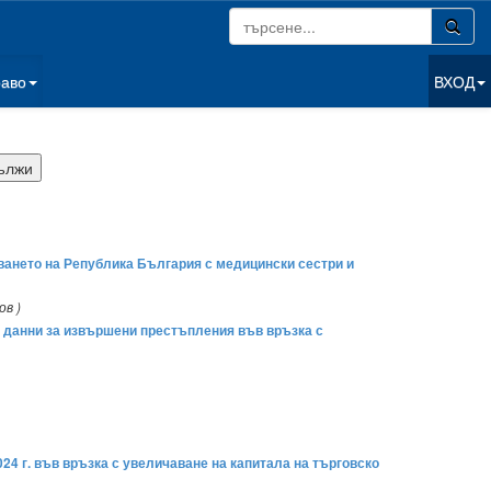
раво
ВХОД
зването на Република България с медицински сестри и
ов )
на данни за извършени престъпления във връзка с
24 г. във връзка с увеличаване на капитала на търговско