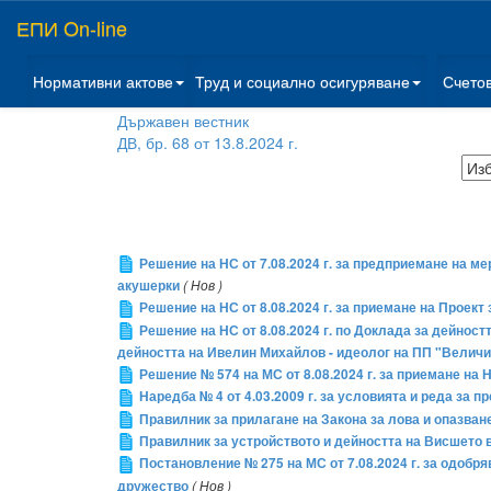
ЕПИ On-line
Нормативни актове
Труд и социално осигуряване
Счето
Държавен вестник
ДВ, бр. 68 от 13.8.2024 г.
Решение на НС от 7.08.2024 г. за предприемане на м
акушерки
( Нов )
Решение на НС от 8.08.2024 г. за приемане на Проек
Решение на НС от 8.08.2024 г. по Доклада за дейнос
дейността на Ивелин Михайлов - идеолог на ПП "Величие
Решение № 574 на МС от 8.08.2024 г. за приемане на
Наредба № 4 от 4.03.2009 г. за условията и реда за 
Правилник за прилагане на Закона за лова и опазван
Правилник за устройството и дейността на Висшето
Постановление № 275 на МС от 7.08.2024 г. за одобр
дружество
( Нов )