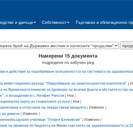
водство и данъци
Собственост
Търговско и облигационно п
Намерени 15 документа
подредени по азбучен ред
ерки и действия за подобряване осигуреността на системата на здравеопа
т за инвестиционен разход "Придобиване на зенитно-ракетни комплекси"
( Н
тта на Временната комисия за проверка на всички факти и обстоятелства 
", и изградения в с. Неофит Рилски
( Нов )
 Национална карта на социалните услуги
( Нов )
предписване и отпускане на лекарствени продукти
( Изменен )
е на дивеча
( Изменен )
 военновъздушно училище "Георги Бенковски"
( Изменен )
яване на промени по бюджета на Министерството на здравеопазването за 20