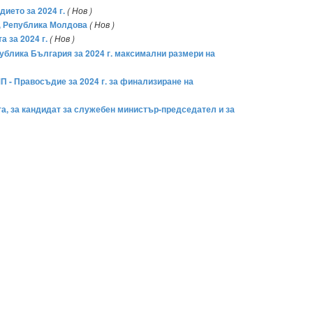
ието за 2024 г.
( Нов )
я, Република Молдова
( Нов )
 за 2024 г.
( Нов )
ублика България за 2024 г. максимални размери на
П - Правосъдие за 2024 г. за финализиране на
та, за кандидат за служебен министър-председател и за