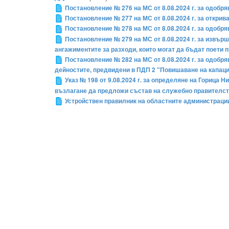
Постановление № 276 на МС от 8.08.2024 г. за одобр
Постановление № 277 на МС от 8.08.2024 г. за откри
Постановление № 278 на МС от 8.08.2024 г. за одобр
Постановление № 279 на МС от 8.08.2024 г. за извъ
ангажиментите за разходи, които могат да бъдат поети п
Постановление № 282 на МС от 8.08.2024 г. за одобр
дейностите, предвидени в ПДП 2 "Повишаване на капаци
Указ № 198 от 9.08.2024 г. за определяне на Горица
възлагане да предложи състав на служебно правителс
Устройствен правилник на областните администраци