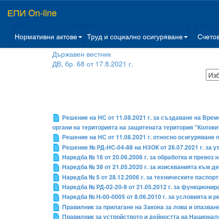
ЕПИ On-line
Нормативни актове
Труд и социално осигуряване
Счето
Държавен вестник
ДВ, бр. 68 от 17.8.2021 г.
Решение на НС от 11.08.2021 г. за създаване на Вре
органи на територията на защитената територия "Колоки
Решение на НС от 11.08.2021 г. относно осигуряван
Решение № РД-НС-04-88 на НЗОК от 26.07.2021 г. за 
Наредба № 16 от 20.06.2006 г. за обработка и прево
Наредба № 38 от 21.05.2020 г. за изискванията към 
Наредба № 5 от 28.12.2006 г. за техническите паспор
Наредба № РД-02-20-9 от 21.05.2012 г. за функциони
Наредба № Н-00-0005 от 8.06.2010 г. за условията и
Правилник за прилагане на Закона за лова и опазван
Правилник за устройството и дейността на Национал