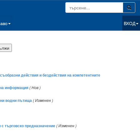
раво
ВХОД
носъобразни действия и бездействия на компетентните
рана информация
( Нов )
ешни водни пътища
( Изменен )
ти с търговско предназначение
( Изменен )