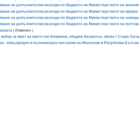
ряване на допълнителни разходи по бюджета на Министерството на икономи
ряване на допълнителни разходи по бюджета на Министерството на правосъ
ряване на допълнителни разходи по бюджета на Министерството на земедели
ряване на допълнителни разходи по бюджета на Министерството на културат
траната
( Изменен )
н избор за кмет на кметство Копринка, община Казанлък, област Стара Загор
ан - извънреден и пълномощен посланик на Монголия в Република Българи