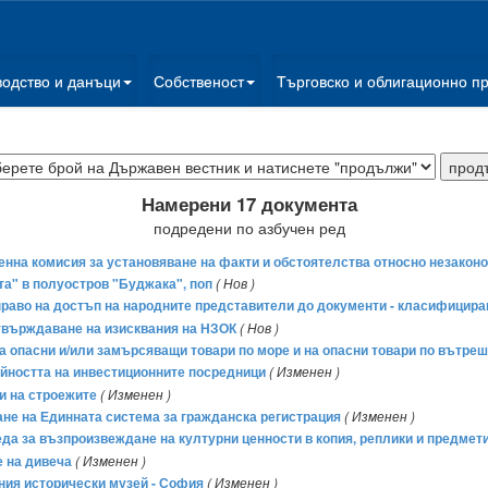
водство и данъци
Собственост
Търговско и облигационно п
Намерени 17 документа
подредени по азбучен ред
менна комисия за установяване на факти и обстоятелства относно незако
та" в полуостров "Буджака", поп
( Нов )
е право на достъп на народните представители до документи - класифици
утвърждаване на изисквания на НЗОК
( Нов )
з на опасни и/или замърсяващи товари по море и на опасни товари по вътр
дейността на инвестиционните посредници
( Изменен )
ти на строежите
( Изменен )
ране на Единната система за гражданска регистрация
( Изменен )
 реда за възпроизвеждане на културни ценности в копия, реплики и предме
е на дивеча
( Изменен )
ния исторически музей - София
( Изменен )