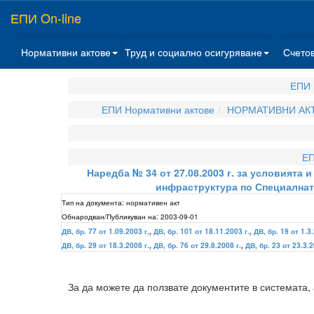
ЕПИ On-line
Нормативни актове
Труд и социално осигуряване
Счето
ЕПИ 
ЕПИ Нормативни актове
НОРМАТИВНИ АКТ
ЕП
Наредба № 34 от 27.08.2003 г. за условията
инфраструктура по Специалнат
Тип на документа:
нормативен акт
Обнародван/Публикуван на:
2003-09-01
ДВ, бр. 77 от 1.09.2003 г,
,
ДВ, бр. 101 от 18.11.2003 г.
,
ДВ, бр. 19 от 1.3.
ДВ, бр. 29 от 18.3.2008 г.
,
ДВ, бр. 76 от 29.8.2008 г.
,
ДВ, бр. 23 от 23.3.2
За да можете да ползвате документите в системата,