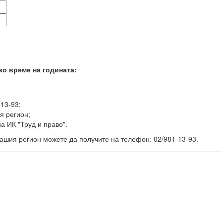
ко време на годината:
-13-93;
я регион;
а ИК "Труд и право".
ашия регион можете да получите на телефон: 02/981-13-93.