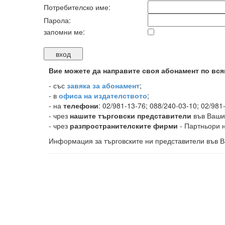
Потребителско име:
Парола:
запомни ме:
Вие можете да направите своя абонамент по вся
-
със
завяка за абонамент
;
- в
офиса на издателството
;
- на
телефони
: 02/981-13-76; 088/240-03-10; 02/981
- чрез
нашите търговски представители
във Ваши
- чрез
разпространителските фирми
- Партньори н
Информация за търговските ни представители във В