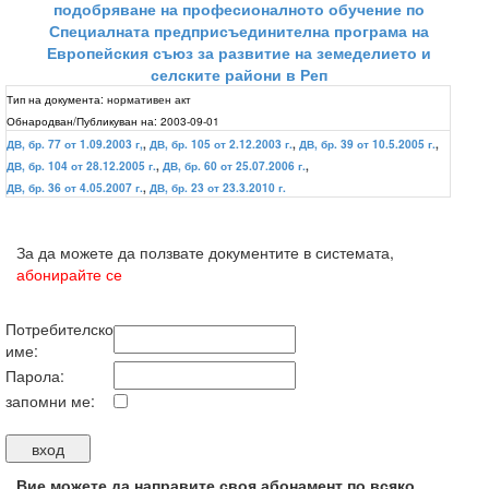
подобряване на професионалното обучение по
Специалната предприсъединителна програма на
Европейския съюз за развитие на земеделието и
селските райони в Реп
Тип на документа:
нормативен акт
Обнародван/Публикуван на:
2003-09-01
ДВ, бр. 77 от 1.09.2003 г,
,
ДВ, бр. 105 от 2.12.2003 г.
,
ДВ, бр. 39 от 10.5.2005 г.
,
ДВ, бр. 104 от 28.12.2005 г.
,
ДВ, бр. 60 от 25.07.2006 г.
,
ДВ, бр. 36 от 4.05.2007 г.
,
ДВ, бр. 23 от 23.3.2010 г.
За да можете да ползвате документите в системата,
абонирайте се
Потребителско
име:
Парола:
запомни ме:
Вие можете да направите своя абонамент по всяко