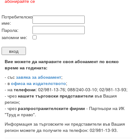
абонирайте се
Потребителско
име:
Парола:
запомни ме:
Вие можете да направите своя абонамент по всяко
време на годината:
-
със
завяка за абонамент
;
- в
офиса на издателството
;
- на
телефони
: 02/981-13-76; 088/240-03-10; 02/981-13-93;
- чрез
нашите търговски представители
във Вашия
регион;
- чрез
разпространителските фирми
- Партньори на ИК
"Труд и право".
Информация за търговските ни представители във Вашия
регион можете да получите на телефон: 02/981-13-93.