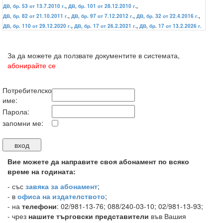
ДВ, бр. 53 от 13.7.2010 г.
,
ДВ, бр. 101 от 28.12.2010 г.
,
ДВ, бр. 82 от 21.10.2011 г.
,
ДВ, бр. 97 от 7.12.2012 г.
,
ДВ, бр. 32 от 22.4.2016 г.
,
ДВ, бр. 110 от 29.12.2020 г.
,
ДВ, бр. 17 от 26.2.2021 г.
,
ДВ, бр. 17 от 13.2.2026 г.
За да можете да ползвате документите в системата,
абонирайте се
Потребителско
име:
Парола:
запомни ме:
Вие можете да направите своя абонамент по всяко
време на годината:
-
със
завяка за абонамент
;
- в
офиса на издателството
;
- на
телефони
: 02/981-13-76; 088/240-03-10; 02/981-13-93;
- чрез
нашите търговски представители
във Вашия