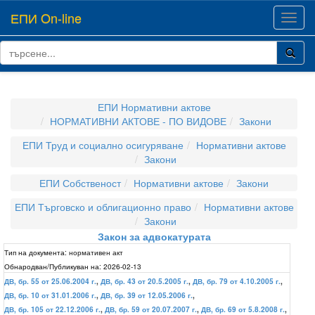
ЕПИ On-line
Toggl
navig
ЕПИ Нормативни актове
НОРМАТИВНИ АКТОВЕ - ПО ВИДОВЕ
Закони
ЕПИ Труд и социално осигуряване
Нормативни актове
Закони
ЕПИ Собственост
Нормативни актове
Закони
ЕПИ Търговско и облигационно право
Нормативни актове
Закони
Закон за адвокатурата
Тип на документа:
нормативен акт
Обнародван/Публикуван на:
2026-02-13
ДВ, бр. 55 от 25.06.2004 г.
,
ДВ, бр. 43 от 20.5.2005 г.
,
ДВ, бр. 79 от 4.10.2005 г.
,
ДВ, бр. 10 от 31.01.2006 г.
,
ДВ, бр. 39 от 12.05.2006 г.
,
ДВ, бр. 105 от 22.12.2006 г.
,
ДВ, бр. 59 от 20.07.2007 г.
,
ДВ, бр. 69 от 5.8.2008 г.
,