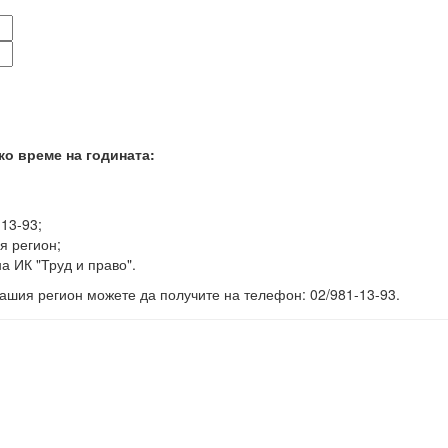
ко време на годината:
-13-93;
я регион;
а ИК "Труд и право".
ашия регион можете да получите на телефон: 02/981-13-93.