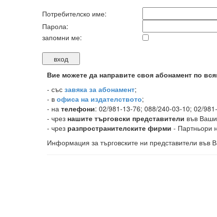
Потребителско име:
Парола:
запомни ме:
Вие можете да направите своя абонамент по вся
-
със
завяка за абонамент
;
- в
офиса на издателството
;
- на
телефони
: 02/981-13-76; 088/240-03-10; 02/981
- чрез
нашите търговски представители
във Ваши
- чрез
разпространителските фирми
- Партньори н
Информация за търговските ни представители във В