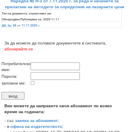
Наредба № Н-3 от 7.11.2025 г. за реда и начините за
прилагане на методите за определяне на пазарните цени
Тип на документа:
нормативен акт
Обнародван/Публикуван на:
2025-11-11
ДВ, бр. 96 от 11.11.2025 г.
За да можете да ползвате документите в системата,
абонирайте се
Потребителско
име:
Парола:
запомни ме:
Вие можете да направите своя абонамент по всяко
време на годината:
-
със
завяка за абонамент
;
- в
офиса на издателството
;