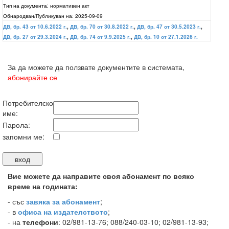
Тип на документа:
нормативен акт
Обнародван/Публикуван на:
2025-09-09
ДВ, бр. 43 от 10.6.2022 г.
,
ДВ, бр. 70 от 30.8.2022 г.
,
ДВ, бр. 47 от 30.5.2023 г.
,
ДВ, бр. 27 от 29.3.2024 г.
,
ДВ, бр. 74 от 9.9.2025 г.
,
ДВ, бр. 10 от 27.1.2026 г.
За да можете да ползвате документите в системата,
абонирайте се
Потребителско
име:
Парола:
запомни ме:
Вие можете да направите своя абонамент по всяко
време на годината:
-
със
завяка за абонамент
;
- в
офиса на издателството
;
- на
телефони
: 02/981-13-76; 088/240-03-10; 02/981-13-93;