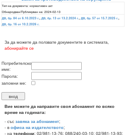
Тип на документа:
нормативен акт
Обнародван/Публикуван на:
2024-02-13
ДВ, бр. 84 от 6.10.2023 г.
,
ДВ, бр. 13 от 13.2.2024 г.
,
ДВ, бр. 57 от 15.7.2025 г.
,
ДВ, бр. 16 от 10.2.2026 г.
За да можете да ползвате документите в системата,
абонирайте се
Потребителско
име:
Парола:
запомни ме:
Вие можете да направите своя абонамент по всяко
време на годината:
-
със
завяка за абонамент
;
- в
офиса на издателството
;
- на
телефони
: 02/981-13-76; 088/240-03-10; 02/981-13-93;