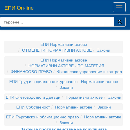
ЕПИ On-line
Toggl
navig
ЕПИ Нормативни актове
ОТМЕНЕНИ НОРМАТИВНИ АКТОВЕ
Закони
ЕПИ Нормативни актове
НОРМАТИВНИ АКТОВЕ - ПО МАТЕРИЯ
ФИНАНСОВО ПРАВО
Финансово управление и контрол
ЕПИ Труд и социално осигуряване
Нормативни актове
Закони
ЕПИ Счетоводство и данъци
Нормативни актове
Закони
ЕПИ Собственост
Нормативни актове
Закони
ЕПИ Търговско и облигационно право
Нормативни актове
Закони
Закон за противодействие на корупцията