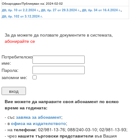
Обнародван/Публикуван на:
2024-02-02
ДВ, бр. 10 от 2.2.2024 г.
,
ДВ, бр. 27 от 29.3.2024 г.
,
ДВ, бр. 34 от 16.4.2024 г.
,
ДВ, бр. 102 от 3.12.2024 г.
За да можете да ползвате документите в системата,
абонирайте се
Потребителско
име:
Парола:
запомни ме:
Вие можете да направите своя абонамент по всяко
време на годината:
-
със
завяка за абонамент
;
- в
офиса на издателството
;
- на
телефони
: 02/981-13-76; 088/240-03-10; 02/981-13-93;
- чрез
нашите търговски представители
във Вашия