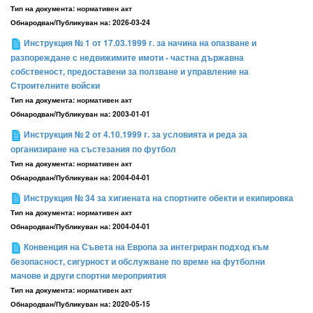
Тип на документа:
нормативен акт
Обнародван/Публикуван на:
2026-03-24
Инструкция № 1 от 17.03.1999 г. за начина на опазване и
разпореждане с недвижимите имоти - частна държавна
собственост, предоставени за ползване и управление на
Строителните войски
Тип на документа:
нормативен акт
Обнародван/Публикуван на:
2003-01-01
Инструкция № 2 от 4.10.1999 г. за условията и реда за
организиране на състезания по футбол
Тип на документа:
нормативен акт
Обнародван/Публикуван на:
2004-04-01
Инструкция № 34 за хигиената на спортните обекти и екипировка
Тип на документа:
нормативен акт
Обнародван/Публикуван на:
2004-04-01
Конвенция на Съвета на Европа за интегриран подход към
безопасност, сигурност и обслужване по време на футболни
мачове и други спортни мероприятия
Тип на документа:
нормативен акт
Обнародван/Публикуван на:
2020-05-15