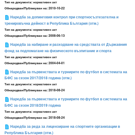
Тип на документа:
нормативен акт
Обнародван/Публикуван на:
2010-10-22
Наредба за допинговия контрол при спортносъзтезателна и
тренировъчна дейност в Република България (отм.)
Тип на документа:
нормативен акт
Обнародван/Публикуван на:
2008-06-13
Наредба за набиране и разходване на средствата от Държавния
фонд за подпомагане на физическото възпитание и спорта
Тип на документа:
нормативен акт
Обнародван/Публикуван на:
2004-04-01
Наредба за първенствата и турнирите по футбол в системата на
БФС за сезон 2017/2018 година (отм.)
Тип на документа:
нормативен акт
Обнародван/Публикуван на:
2018-08-24
Наредба за първенствата и турнирите по футбол в системата на
БФС за сезон 2018/2019 година
Тип на документа:
нормативен акт
Обнародван/Публикуван на:
2018-08-24
Наредба за реда за лицензиране на спортните организации в
Република България (отм.)