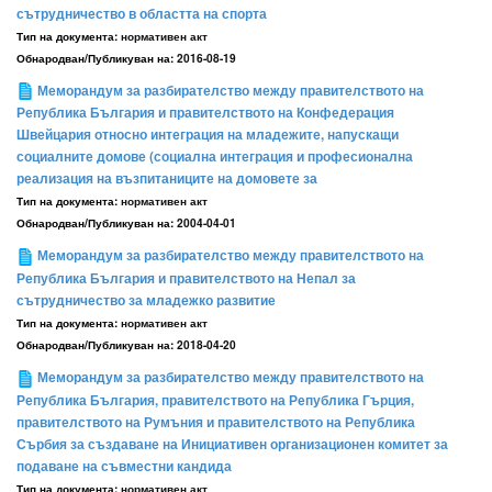
сътрудничество в областта на спорта
Тип на документа:
нормативен акт
Обнародван/Публикуван на:
2016-08-19
Меморандум за разбирателство между правителството на
Република България и правителството на Конфедерация
Швейцария относно интеграция на младежите, напускащи
социалните домове (социална интеграция и професионална
реализация на възпитаниците на домовете за
Тип на документа:
нормативен акт
Обнародван/Публикуван на:
2004-04-01
Меморандум за разбирателство между правителството на
Република България и правителството на Непал за
сътрудничество за младежко развитие
Тип на документа:
нормативен акт
Обнародван/Публикуван на:
2018-04-20
Меморандум за разбирателство между правителството на
Република България, правителството на Република Гърция,
правителството на Румъния и правителството на Република
Сърбия за създаване на Инициативен организационен комитет за
подаване на съвместни кандида
Тип на документа:
нормативен акт