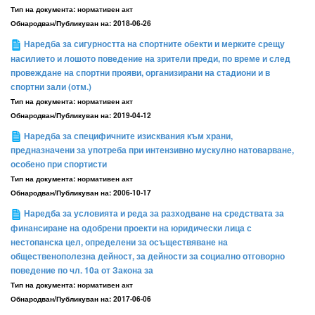
Тип на документа:
нормативен акт
Обнародван/Публикуван на:
2018-06-26
Наредба за сигурността на спортните обекти и мерките срещу
насилието и лошото поведение на зрители преди, по време и след
провеждане на спортни прояви, организирани на стадиони и в
спортни зали (отм.)
Тип на документа:
нормативен акт
Обнародван/Публикуван на:
2019-04-12
Наредба за специфичните изисквания към храни,
предназначени за употреба при интензивно мускулно натоварване,
особено при спортисти
Тип на документа:
нормативен акт
Обнародван/Публикуван на:
2006-10-17
Наредба за условията и реда за разходване на средствата за
финансиране на одобрени проекти на юридически лица с
нестопанска цел, определени за осъществяване на
общественополезна дейност, за дейности за социално отговорно
поведение по чл. 10а от Закона за
Тип на документа:
нормативен акт
Обнародван/Публикуван на:
2017-06-06