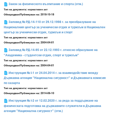
Закон за физическото възпитание и спорта (отм.)
Тип на документа:
нормативен акт
Обнародван/Публикуван на:
2018-10-18
Заповед № РД-14-110 от 29.12.1998 г. за преобразуване на
Националния център за ученически отдих и туризъм в Национален
център за ученически отдих, туризъм и спорт
Тип на документа:
нормативен акт
Обнародван/Публикуван на:
2004-04-01
Заповед № РД-14-95 от 22.12.1993 г. относно образуване на
"Академика - студентски отдих, спорт и туризъм"
Тип на документа:
нормативен акт
Обнародван/Публикуван на:
2004-04-01
Инструкция № I-1 от 24.04.2014 г. за взаимодействие между
Държавна агенция "Национална сигурност" и Държавната комисия
по хазарта
Тип на документа:
нормативен акт
Обнародван/Публикуван на:
2014-06-10
Инструкция № І-2 от 12.02.2020 г. за реда за поддържане на
физическата подготовка на държавните служители в Държавна
агенция "Национална сигурност" (отм.)