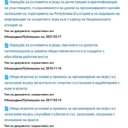
Наредба за условията и реда за регистрация и идентификация
на участниците, съхраняването на данни за организираните онлайн
залагания на територията на Република България и за подаване на
информация за хазартните игри към сървър на Националната
агенция за
Тип на документа:
нормативен акт
Обнародван/Публикуван на:
2021-02-17
Наредба за условията и реда, при които се допуска
тютюнопушене в закрити обществени места и в сградите с
обособени работни места
Тип на документа:
нормативен акт
Обнародван/Публикуван на:
2010-11-16
Общи игрални условия и правила за организиране на игри със
залагания върху резултати от спортни състезания и надбягвания с
коне и кучета
Тип на документа:
нормативен акт
Обнародван/Публикуван на:
2017-03-14
Общи игрални условия и правила за организиране на игри със
залагания върху случайни събития и със залагания, свързани с
познаване на факти
Тип на документа:
нормативен акт