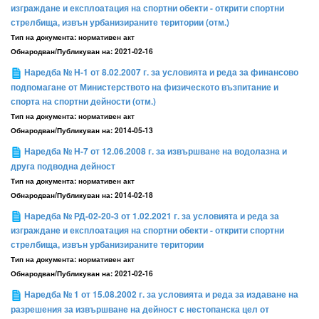
изграждане и експлоатация на спортни обекти - открити спортни
стрелбища, извън урбанизираните територии (отм.)
Тип на документа:
нормативен акт
Обнародван/Публикуван на:
2021-02-16
Наредба № Н-1 от 8.02.2007 г. за условията и реда за финансово
подпомагане от Министерството на физическото възпитание и
спорта на спортни дейности (отм.)
Тип на документа:
нормативен акт
Обнародван/Публикуван на:
2014-05-13
Наредба № Н-7 от 12.06.2008 г. за извършване на водолазна и
друга подводна дейност
Тип на документа:
нормативен акт
Обнародван/Публикуван на:
2014-02-18
Наредба № РД-02-20-3 от 1.02.2021 г. за условията и реда за
изграждане и експлоатация на спортни обекти - открити спортни
стрелбища, извън урбанизираните територии
Тип на документа:
нормативен акт
Обнародван/Публикуван на:
2021-02-16
Наредба № 1 от 15.08.2002 г. за условията и реда за издаване на
разрешения за извършване на дейност с нестопанска цел от