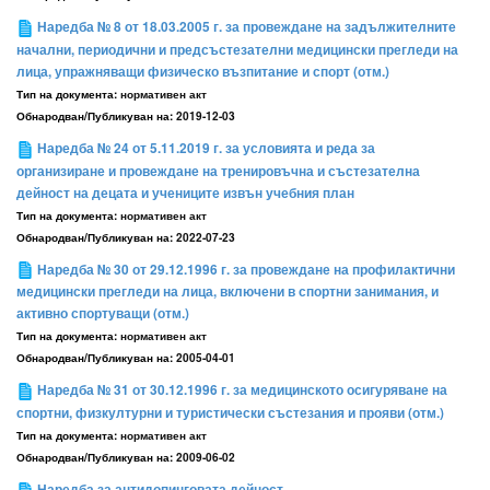
Наредба № 8 от 18.03.2005 г. за провеждане на задължителните
начални, периодични и предсъстезателни медицински прегледи на
лица, упражняващи физическо възпитание и спорт (отм.)
Тип на документа:
нормативен акт
Обнародван/Публикуван на:
2019-12-03
Наредба № 24 от 5.11.2019 г. за условията и реда за
организиране и провеждане на тренировъчна и състезателна
дейност на децата и учениците извън учебния план
Тип на документа:
нормативен акт
Обнародван/Публикуван на:
2022-07-23
Наредба № 30 от 29.12.1996 г. за провеждане на профилактични
медицински прегледи на лица, включени в спортни занимания, и
активно спортуващи (отм.)
Тип на документа:
нормативен акт
Обнародван/Публикуван на:
2005-04-01
Наредба № 31 от 30.12.1996 г. за медицинското осигуряване на
спортни, физкултурни и туристически състезания и прояви (отм.)
Тип на документа:
нормативен акт
Обнародван/Публикуван на:
2009-06-02
Наредба за антидопинговата дейност