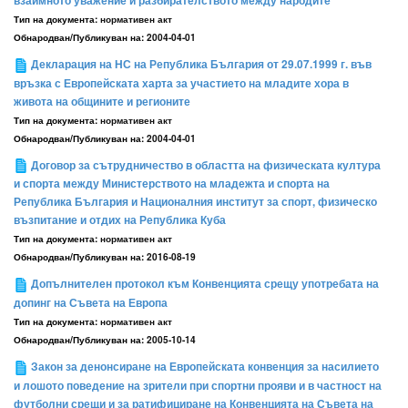
взаимното уважение и разбирателството между народите
Тип на документа:
нормативен акт
Обнародван/Публикуван на:
2004-04-01
Декларация на НС на Република България от 29.07.1999 г. във
връзка с Европейската харта за участието на младите хора в
живота на общините и регионите
Тип на документа:
нормативен акт
Обнародван/Публикуван на:
2004-04-01
Договор за сътрудничество в областта на физическата култура
и спорта между Министерството на младежта и спорта на
Република България и Националния институт за спорт, физическо
възпитание и отдих на Република Куба
Тип на документа:
нормативен акт
Обнародван/Публикуван на:
2016-08-19
Допълнителен протокол към Конвенцията срещу употребата на
допинг на Съвета на Европа
Тип на документа:
нормативен акт
Обнародван/Публикуван на:
2005-10-14
Закон за денонсиране на Европейската конвенция за насилието
и лошото поведение на зрители при спортни прояви и в частност на
футболни срещи и за ратифициране на Конвенцията на Съвета на