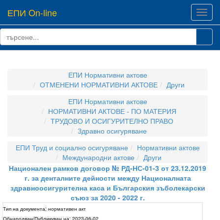
ЕПИ On-line
Toggl
navig
ЕПИ Нормативни актове
ОТМЕНЕНИ НОРМАТИВНИ АКТОВЕ
Други
ЕПИ Нормативни актове
НОРМАТИВНИ АКТОВЕ - ПО МАТЕРИЯ
ТРУДОВО И ОСИГУРИТЕЛНО ПРАВО
Здравно осигуряване
ЕПИ Труд и социално осигуряване
Нормативни актове
Международни актове
Други
Национален рамков договор № РД-НС-01-3 от 23.12.2019
г. за денталните дейности между Националната
здравноосигурителна каса и Българския зъболекарски
съюз за 2020 - 2022 г.
Тип на документа:
нормативен акт
Обнародван/Публикуван на:
2023-06-02