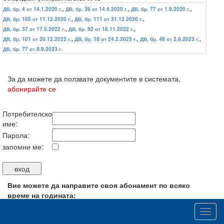
ДВ, бр. 4 от 14.1.2020 г.
,
ДВ, бр. 36 от 14.4.2020 г.
,
ДВ, бр. 77 от 1.9.2020 г.
,
ДВ, бр. 105 от 11.12.2020 г.
,
ДВ, бр. 111 от 31.12.2020 г.
,
ДВ, бр. 37 от 17.5.2022 г.
,
ДВ, бр. 92 от 18.11.2022 г.
,
ДВ, бр. 101 от 20.12.2022 г.
,
ДВ, бр. 18 от 24.2.2023 г.
,
ДВ, бр. 48 от 2.6.2023 г.
,
ДВ, бр. 77 от 8.9.2023 г.
За да можете да ползвате документите в системата,
абонирайте се
Потребителско
име:
Парола:
запомни ме:
Вие можете да направите своя абонамент по всяко
време на годината:
-
със
завяка за абонамент
;
Toggl
- в
офиса на издателството
;
navig