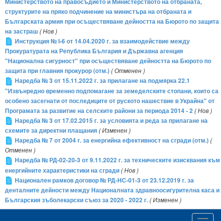
Министерството на правосъдието и Министерството на отбраната,
структурите на пряко подчинение на министъра на отбраната и
Българската армия при осъществяване дейността на Бюрото по защита
на застраш
( Нов )
Инструкция № І-6 от 14.04.2020 г. за взаимодействие между
Прокуратурата на Република България и Държавна агенция
"Национална сигурност" при осъществяване дейността на Бюрото по
защита при главния прокурор (отм.)
( Отменен )
Наредба № 3 от 15.11.2022 г. за прилагане на подмярка 22.1
"Извънредно временно подпомагане за земеделските стопани, които са
особено засегнати от последиците от руското нашествие в Украйна" от
Програмата за развитие на селските райони за периода 2014 - 2
( Нов )
Наредба № 3 от 17.02.2015 г. за условията и реда за прилагане на
схемите за директни плащания
( Изменен )
Наредба № 7 от 2004 г. за енергийна ефективност на сгради (отм.)
(
Отменен )
Наредба № РД-02-20-3 от 9.11.2022 г. за техническите изисквания към
енергийните характеристики на сгради
( Нов )
Национален рамков договор № РД-НС-01-3 от 23.12.2019 г. за
денталните дейности между Националната здравноосигурителна каса и
Българския зъболекарски съюз за 2020 - 2022 г.
( Изменен )