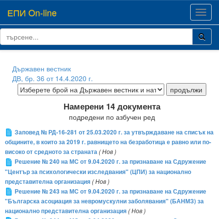
ЕПИ On-line
Toggl
navig
Държавен вестник
ДВ, бр. 36 от 14.4.2020 г.
Намерени 14 документа
подредени по азбучен ред
Заповед № РД-16-281 от 25.03.2020 г. за утвърждаване на списък на
общините, в които за 2019 г. равнището на безработица е равно или по-
високо от средното за страната
( Нов )
Решение № 240 на МС от 9.04.2020 г. за признаване на Сдружение
"Център за психологически изследвания" (ЦПИ) за национално
представителна организация
( Нов )
Решение № 243 на МС от 9.04.2020 г. за признаване на Сдружение
"Българска асоциация за невромускулни заболявания" (БАНМЗ) за
национално представителна организация
( Нов )