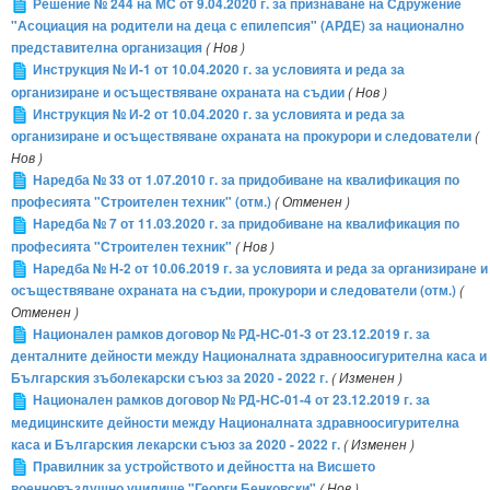
Решение № 244 на МС от 9.04.2020 г. за признаване на Сдружение
"Асоциация на родители на деца с епилепсия" (АРДЕ) за национално
представителна организация
( Нов )
Инструкция № И-1 от 10.04.2020 г. за условията и реда за
организиране и осъществяване охраната на съдии
( Нов )
Инструкция № И-2 от 10.04.2020 г. за условията и реда за
организиране и осъществяване охраната на прокурори и следователи
(
Нов )
Наредба № 33 от 1.07.2010 г. за придобиване на квалификация по
професията "Строителен техник" (отм.)
( Отменен )
Наредба № 7 от 11.03.2020 г. за придобиване на квалификация по
професията "Строителен техник"
( Нов )
Наредба № Н-2 от 10.06.2019 г. за условията и реда за организиране и
осъществяване охраната на съдии, прокурори и следователи (отм.)
(
Отменен )
Национален рамков договор № РД-НС-01-3 от 23.12.2019 г. за
денталните дейности между Националната здравноосигурителна каса и
Българския зъболекарски съюз за 2020 - 2022 г.
( Изменен )
Национален рамков договор № РД-НС-01-4 от 23.12.2019 г. за
медицинските дейности между Националната здравноосигурителна
каса и Българския лекарски съюз за 2020 - 2022 г.
( Изменен )
Правилник за устройството и дейността на Висшето
военновъздушно училище "Георги Бенковски"
( Нов )