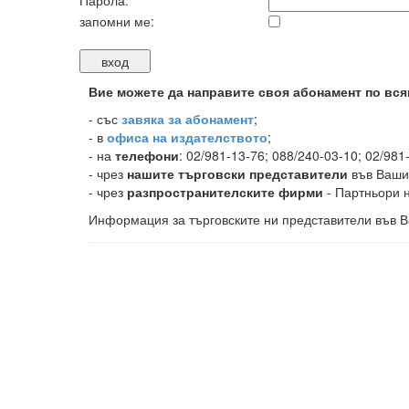
Парола:
запомни ме:
Вие можете да направите своя абонамент по вся
-
със
завяка за абонамент
;
- в
офиса на издателството
;
- на
телефони
: 02/981-13-76; 088/240-03-10; 02/981
- чрез
нашите търговски представители
във Ваши
- чрез
разпространителските фирми
- Партньори н
Информация за търговските ни представители във В