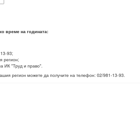
ко време на годината:
-13-93;
я регион;
а ИК "Труд и право".
ашия регион можете да получите на телефон: 02/981-13-93.