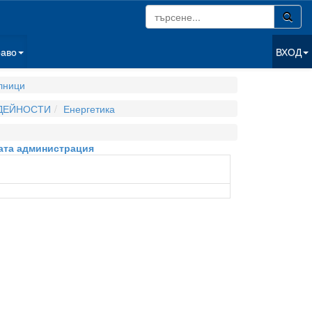
раво
ВХОД
лници
 ДЕЙНОСТИ
Енергетика
ната администрация