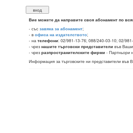
Вие можете да направите своя абонамент по вся
-
със
завяка за абонамент
;
- в
офиса на издателството
;
- на
телефони
: 02/981-13-76; 088/240-03-10; 02/981
- чрез
нашите търговски представители
във Ваши
- чрез
разпространителските фирми
- Партньори н
Информация за търговските ни представители във В