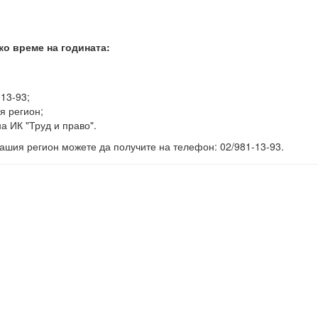
ко време на годината:
-13-93;
я регион;
а ИК "Труд и право".
ашия регион можете да получите на телефон: 02/981-13-93.