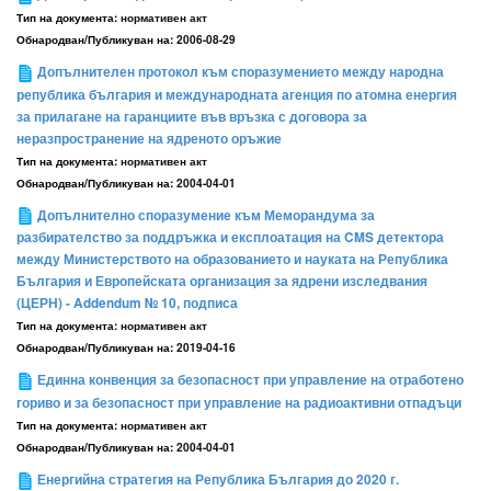
Тип на документа:
нормативен акт
Обнародван/Публикуван на:
2006-08-29
Допълнителен протокол към споразумението между народна
република българия и международната агенция по атомна енергия
за прилагане на гаранциите във връзка с договора за
неразпространение на ядреното оръжие
Тип на документа:
нормативен акт
Обнародван/Публикуван на:
2004-04-01
Допълнително споразумение към Меморандума за
разбирателство за поддръжка и експлоатация на CMS детектора
между Министерството на образованието и науката на Република
България и Европейската организация за ядрени изследвания
(ЦЕРН) - Addendum № 10, подписа
Тип на документа:
нормативен акт
Обнародван/Публикуван на:
2019-04-16
Единна конвенция за безопасност при управление на отработено
гориво и за безопасност при управление на радиоактивни отпадъци
Тип на документа:
нормативен акт
Обнародван/Публикуван на:
2004-04-01
Енергийна стратегия на Република България до 2020 г.