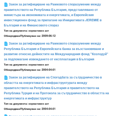
Закон за ратифициране на Рамковото споразумение между
правителството на Република България, представлявано от
министъра на икономиката и енергетиката, и Европейския
инвестиционен фонд за прилагане на Инициативата JEREMIE в
България и на Финансовото спораз
Тип на документа:
нормативен акт
Обнародван/Публикуван на:
2009-06-12
Закон за ратифициране на Рамковото споразумение между
Република България и Европейската банка за възстановяване и
развитие относно дейностите на Международния фонд "Козлодуй"
за подпомагане извеждането от експлоатация в България
Тип на документа:
нормативен акт
Обнародван/Публикуван на:
2004-04-01
Закон за ратифициране на Спогодбата за сътрудничество в
областта на енергетиката и инфраструктурата между
правителството на Република България и правителството на
Република Турция и на Протокола за сътрудничество в областта на
енергетиката и инфраструктур
Тип на документа:
нормативен акт
Обнародван/Публикуван на:
2004-04-01