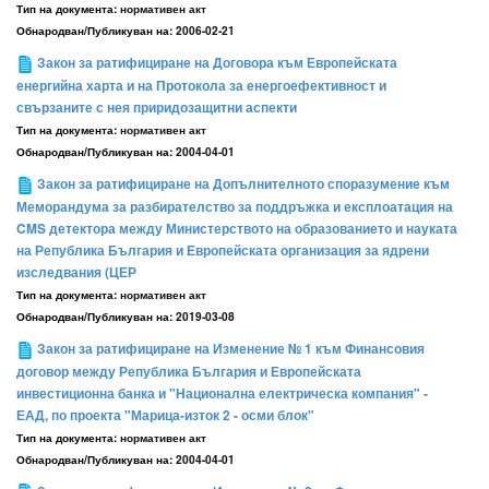
Тип на документа:
нормативен акт
Обнародван/Публикуван на:
2006-02-21
Закон за ратифициране на Договора към Европейската
енергийна харта и на Протокола за енергоефективност и
свързаните с нея приридозащитни аспекти
Тип на документа:
нормативен акт
Обнародван/Публикуван на:
2004-04-01
Закон за ратифициране на Допълнителното споразумение към
Меморандума за разбирателство за поддръжка и експлоатация на
CMS детектора между Министерството на образованието и науката
на Република България и Европейската организация за ядрени
изследвания (ЦЕР
Тип на документа:
нормативен акт
Обнародван/Публикуван на:
2019-03-08
Закон за ратифициране на Изменение № 1 към Финансовия
договор между Република България и Европейската
инвестиционна банка и "Национална електрическа компания" -
ЕАД, по проекта "Марица-изток 2 - осми блок"
Тип на документа:
нормативен акт
Обнародван/Публикуван на:
2004-04-01