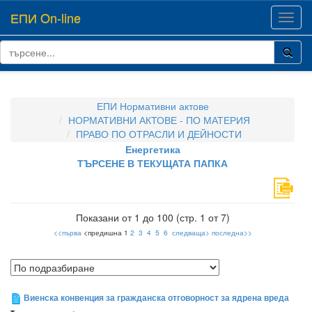
ЕПИ On-line
Toggl
navig
ЕПИ Нормативни актове
НОРМАТИВНИ АКТОВЕ - ПО МАТЕРИЯ
ПРАВО ПО ОТРАСЛИ И ДЕЙНОСТИ
Енергетика
ТЪРСЕНЕ В ТЕКУЩАТА ПАПКА
Показани от 1 до 100 (стр. 1 от 7)
<<първа
<предишна 1
2
3
4
5
6
следваща>
последна>>
Виенска конвенция за гражданска отговорност за ядрена вреда