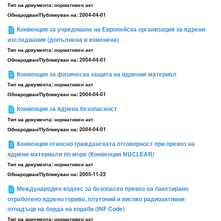
Тип на документа:
нормативен акт
Обнародван/Публикуван на:
2004-04-01
Конвенция за учредяване на Европейска организация за ядрени
изследвания (допълнена и изменена)
Тип на документа:
нормативен акт
Обнародван/Публикуван на:
2004-04-01
Конвенция за физическа защита на ядрения материал
Тип на документа:
нормативен акт
Обнародван/Публикуван на:
2004-04-01
Конвенция за ядрена безопасност
Тип на документа:
нормативен акт
Обнародван/Публикуван на:
2004-04-01
Конвенция относно гражданската отговорност при превоз на
ядрени материали по море (Конвенция NUCLEAR)
Тип на документа:
нормативен акт
Обнародван/Публикуван на:
2005-11-22
Международeн кодекс за безопасен превоз на пакетирано
отработено ядрено гориво, плутоний и високо радиоактивни
отпадъци на борда на кораби (INF Code)
Тип на документа:
нормативен акт