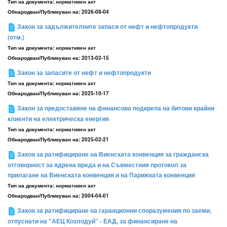
Тип на документа:
нормативен акт
Обнародван/Публикуван на:
2026-08-04
Закон за задължителните запаси от нефт и нефтопродукти
(отм.)
Тип на документа:
нормативен акт
Обнародван/Публикуван на:
2013-02-15
Закон за запасите от нефт и нефтопродукти
Тип на документа:
нормативен акт
Обнародван/Публикуван на:
2025-10-17
Закон за предоставяне на финансова подкрепа на битови крайни
клиенти на електрическа енергия
Тип на документа:
нормативен акт
Обнародван/Публикуван на:
2025-02-21
Закон за ратифициране на Виенската конвенция за гражданска
отговорност за ядрена вреда и на Съвместния протокол за
прилагане на Виенската конвенция и на Парижката конвенция
Тип на документа:
нормативен акт
Обнародван/Публикуван на:
2004-04-01
Закон за ратифициране на гаранционни споразумения по заеми,
отпуснати на "АЕЦ Козлодуй" - ЕАД, за финансиране на