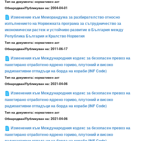
Тип на документа:
нормативен акт
Обнародван/Публикуван на:
2004-04-01
Изменение към Меморандума за разбирателство относно
изпълнението на Норвежката програма за сътрудничество за
икономически растеж и устойчиво развитие в България между
Република България и Кралство Норвегия
Тип на документа:
нормативен акт
Обнародван/Публикуван на:
2011-06-17
Изменения към Международния кодекс за безопасен превоз на
пакетирано отработено ядрено гориво, плутоний и високо
радиоактивни отпадъци на борда на кораби (INF Code)
Тип на документа:
нормативен акт
Обнародван/Публикуван на:
2021-04-06
Изменения към Международния кодекс за безопасен превоз на
пакетирано отработено ядрено гориво, плутоний и високо
радиоактивни отпадъци на борда на кораби (INF Code)
Тип на документа:
нормативен акт
Обнародван/Публикуван на:
2021-04-06
Изменения към Международния кодекс за безопасен превоз на
пакетирано отработено ядрено гориво, плутоний и високо
радиоактивни отпадъци на борда на кораби (INF Code)