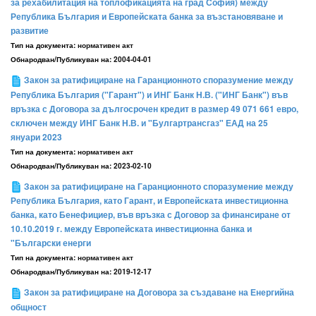
за рехабилитация на топлофикацията на град София) между
Република България и Европейската банка за възстановяване и
развитие
Тип на документа:
нормативен акт
Обнародван/Публикуван на:
2004-04-01
Закон за ратифициране на Гаранционното споразумение между
Република България ("Гарант") и ИНГ Банк Н.В. ("ИНГ Банк") във
връзка с Договора за дългосрочен кредит в размер 49 071 661 евро,
сключен между ИНГ Банк Н.В. и "Булгартрансгаз" ЕАД на 25
януари 2023
Тип на документа:
нормативен акт
Обнародван/Публикуван на:
2023-02-10
Закон за ратифициране на Гаранционното споразумение между
Република България, като Гарант, и Европейската инвестиционна
банка, като Бенефициер, във връзка с Договор за финансиране от
10.10.2019 г. между Европейската инвестиционна банка и
"Български енерги
Тип на документа:
нормативен акт
Обнародван/Публикуван на:
2019-12-17
Закон за ратифициране на Договора за създаване на Енергийна
общност