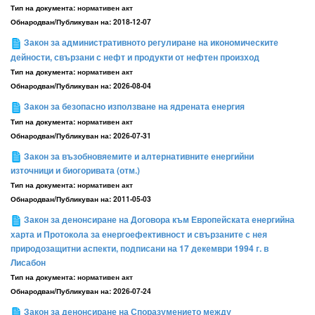
Тип на документа:
нормативен акт
Обнародван/Публикуван на:
2018-12-07
Закон за административното регулиране на икономическите
дейности, свързани с нефт и продукти от нефтен произход
Тип на документа:
нормативен акт
Обнародван/Публикуван на:
2026-08-04
Закон за безопасно използване на ядрената енергия
Тип на документа:
нормативен акт
Обнародван/Публикуван на:
2026-07-31
Закон за възобновяемите и алтернативните енергийни
източници и биогоривата (отм.)
Тип на документа:
нормативен акт
Обнародван/Публикуван на:
2011-05-03
Закон за денонсиране на Договора към Европейската енергийна
харта и Протокола за енергоефективност и свързаните с нея
природозащитни аспекти, подписани на 17 декември 1994 г. в
Лисабон
Тип на документа:
нормативен акт
Обнародван/Публикуван на:
2026-07-24
Закон за денонсиране на Споразумението между