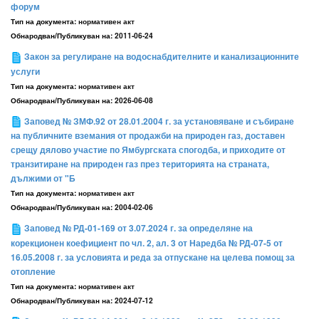
форум
Тип на документа:
нормативен акт
Обнародван/Публикуван на:
2011-06-24
Закон за регулиране на водоснабдителните и канализационните
услуги
Тип на документа:
нормативен акт
Обнародван/Публикуван на:
2026-06-08
Заповед № ЗМФ.92 от 28.01.2004 г. за установяване и събиране
на публичните вземания от продажби на природен газ, доставен
срещу дялово участие по Ямбургската спогодба, и приходите от
транзитиране на природен газ през територията на страната,
дължими от "Б
Тип на документа:
нормативен акт
Обнародван/Публикуван на:
2004-02-06
Заповед № РД-01-169 от 3.07.2024 г. за определяне на
корекционен коефициент по чл. 2, ал. 3 от Наредба № РД-07-5 от
16.05.2008 г. за условията и реда за отпускане на целева помощ за
отопление
Тип на документа:
нормативен акт
Обнародван/Публикуван на:
2024-07-12