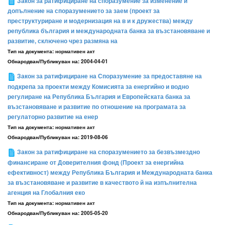
Закон за ратифициране на споразумение за изменение и
допълнение на споразумението за заем (проект за
преструктуриране и модернизация на в и к дружества) между
република българия и международната банка за възстановяване и
развитие, сключено чрез размяна на
Тип на документа:
нормативен акт
Обнародван/Публикуван на:
2004-04-01
Закон за ратифициране на Споразумение за предоставяне на
подкрепа за проекти между Комисията за енергийно и водно
регулиране на Република България и Европейската банка за
възстановяване и развитие по отношение на програмата за
регулаторно развитие на енер
Тип на документа:
нормативен акт
Обнародван/Публикуван на:
2019-08-06
Закон за ратифициране на споразумението за безвъзмездно
финансиране от Доверителния фонд (Проект за енергийна
ефективност) между Република България и Международната банка
за възстановяване и развитие в качеството й на изпълнителна
агенция на Глобалния еко
Тип на документа:
нормативен акт
Обнародван/Публикуван на:
2005-05-20