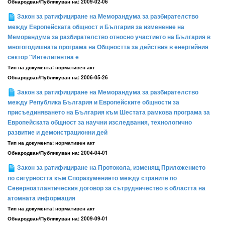
Обнародван/Публикуван на:
2009-02-06
Закон за ратифициране на Меморандума за разбирателство
между Европейската общност и България за изменение на
Меморандума за разбирателство относно участието на България в
многогодишната програма на Общността за действия в енергийния
сектор "Интелигентна е
Тип на документа:
нормативен акт
Обнародван/Публикуван на:
2006-05-26
Закон за ратифициране на Меморандума за разбирателство
между Република България и Европейските общности за
присъединяването на България към Шестата рамкова програма за
Европейската общност за научни изследвания, технологично
развитие и демонстрационни дей
Тип на документа:
нормативен акт
Обнародван/Публикуван на:
2004-04-01
Закон за ратифициране на Протокола, изменящ Приложението
по сигурността към Споразумението между страните по
Северноатлантическия договор за сътрудничество в областта на
атомната информация
Тип на документа:
нормативен акт
Обнародван/Публикуван на:
2009-09-01