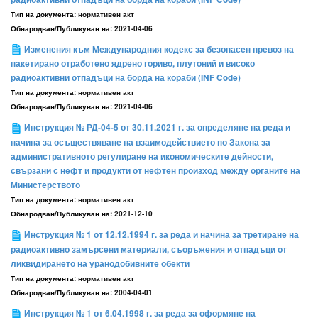
Тип на документа:
нормативен акт
Обнародван/Публикуван на:
2021-04-06
Изменения към Международния кодекс за безопасен превоз на
пакетирано отработено ядрено гориво, плутоний и високо
радиоактивни отпадъци на борда на кораби (INF Code)
Тип на документа:
нормативен акт
Обнародван/Публикуван на:
2021-04-06
Инструкция № РД-04-5 от 30.11.2021 г. за определяне на реда и
начина за осъществяване на взаимодействието по Закона за
административното регулиране на икономическите дейности,
свързани с нефт и продукти от нефтен произход между органите на
Министерството
Тип на документа:
нормативен акт
Обнародван/Публикуван на:
2021-12-10
Инструкция № 1 от 12.12.1994 г. за реда и начина за третиране на
радиоактивно замърсени материали, съоръжения и отпадъци от
ликвидирането на уранодобивните обекти
Тип на документа:
нормативен акт
Обнародван/Публикуван на:
2004-04-01
Инструкция № 1 от 6.04.1998 г. за реда за оформяне на