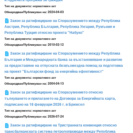
Тип на документа:
нормативен акт
Обнародван/Публикуван на:
2024-04-03
Закон за ратифициране на Споразумението между Република
Австрия, Република България, Република Унгария, Румъния и
Република Турция относно проекта "Набуко"
Тип на документа:
нормативен акт
Обнародван/Публикуван на:
2010-02-12
Закон за ратифициране на Споразумението между Република
България и Международната банка за възстановяване и развитие
за предоставяне на отпусната безвъзмездна помощ за подготовка
на проект "Български фонд за енергийна ефективност"
Тип на документа:
нормативен акт
Обнародван/Публикуван на:
2004-04-13
Закон за ратифициране на Споразумението относно
тълкуването и прилагането на Договора за Енергийната харта,
подписано на 18 февруари 2026 г. в Брюксел
Тип на документа:
нормативен акт
Обнародван/Публикуван на:
2026-07-24
Закон за ратифициране на Тристранната конвенция относно
трансбалканската система петролопроводи между Република