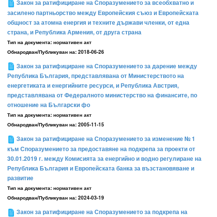
Закон за ратифициране на Споразумението за всеобхватно и
засилено партньорство между Европейския съюз и Европейската
общност за атомна енергия и техните държави членки, от една
страна, и Република Армения, от друга страна
Тип на документа:
нормативен акт
Обнародван/Публикуван на:
2018-06-26
Закон за ратифициране на Споразумението за дарение между
Република България, представлявана от Министерството на
енергетиката и енергийните ресурси, и Република Австрия,
представлявана от Федералното министерство на финансите, по
отношение на Български фо
Тип на документа:
нормативен акт
Обнародван/Публикуван на:
2005-11-15
Закон за ратифициране на Споразумението за изменение № 1
към Споразумението за предоставяне на подкрепа за проекти от
30.01.2019 г. между Комисията за енергийно и водно регулиране на
Република България и Европейската банка за възстановяване и
развитие
Тип на документа:
нормативен акт
Обнародван/Публикуван на:
2024-03-19
Закон за ратифициране на Споразумението за подкрепа на