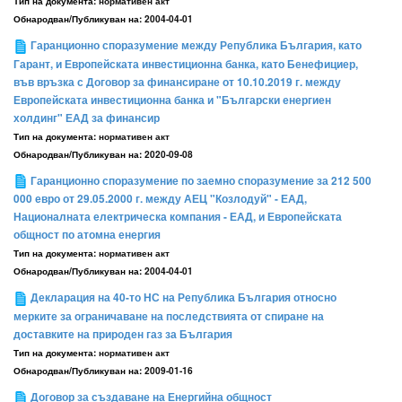
Тип на документа:
нормативен акт
Обнародван/Публикуван на:
2004-04-01
Гаранционно споразумение между Република България, като
Гарант, и Европейската инвестиционна банка, като Бенефициер,
във връзка с Договор за финансиране от 10.10.2019 г. между
Европейската инвестиционна банка и "Български енергиен
холдинг" ЕАД за финансир
Тип на документа:
нормативен акт
Обнародван/Публикуван на:
2020-09-08
Гаранционно споразумение по заемно споразумение за 212 500
000 евро от 29.05.2000 г. между АЕЦ "Козлодуй" - ЕАД,
Националната електрическа компания - ЕАД, и Европейската
общност по атомна енергия
Тип на документа:
нормативен акт
Обнародван/Публикуван на:
2004-04-01
Декларация на 40-то НС на Република България относно
мерките за ограничаване на последствията от спиране на
доставките на природен газ за България
Тип на документа:
нормативен акт
Обнародван/Публикуван на:
2009-01-16
Договор за създаване на Енергийна общност