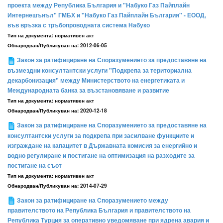
проекта между Република България и "Набуко Газ Пайплайн
Интернешънъл" ГМБХ и "Набуко Газ Пайплайн България" - ЕООД,
във връзка с тръбопроводната система Набуко
Тип на документа:
нормативен акт
Обнародван/Публикуван на:
2012-06-05
Закон за ратифициране на Споразумението за предоставяне на
възмездни консултантски услуги "Подкрепа за териториална
декарбонизация" между Министерството на енергетиката и
Международната банка за възстановяване и развитие
Тип на документа:
нормативен акт
Обнародван/Публикуван на:
2020-12-18
Закон за ратифициране на Споразумението за предоставяне на
консултантски услуги за подкрепа при засилване функциите и
изграждане на капацитет в Държавната комисия за енергийно и
водно регулиране и постигане на оптимизация на разходите за
постигане на съот
Тип на документа:
нормативен акт
Обнародван/Публикуван на:
2014-07-29
Закон за ратифициране на Споразумението между
правителството на Република България и правителството на
Република Турция за оперативно уведомяване при ядрена авария и