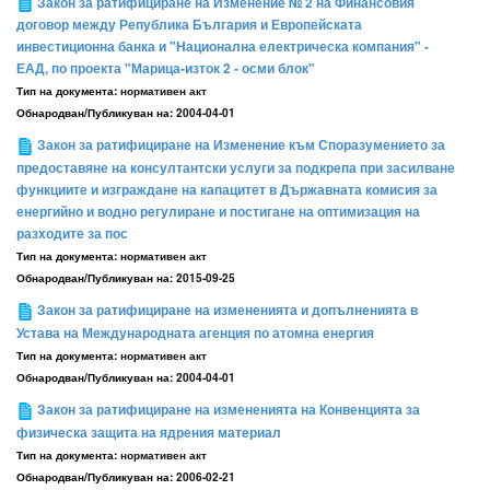
Закон за ратифициране на Изменение № 2 на Финансовия
договор между Република България и Европейската
инвестиционна банка и "Национална електрическа компания" -
ЕАД, по проекта "Марица-изток 2 - осми блок"
Тип на документа:
нормативен акт
Обнародван/Публикуван на:
2004-04-01
Закон за ратифициране на Изменение към Споразумението за
предоставяне на консултантски услуги за подкрепа при засилване
функциите и изграждане на капацитет в Държавната комисия за
енергийно и водно регулиране и постигане на оптимизация на
разходите за пос
Тип на документа:
нормативен акт
Обнародван/Публикуван на:
2015-09-25
Закон за ратифициране на измененията и допълненията в
Устава на Международната агенция по атомна енергия
Тип на документа:
нормативен акт
Обнародван/Публикуван на:
2004-04-01
Закон за ратифициране на измененията на Конвенцията за
физическа защита на ядрения материал
Тип на документа:
нормативен акт
Обнародван/Публикуван на:
2006-02-21