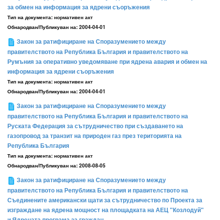
за обмен на информация за ядрени съоръжения
Тип на документа:
нормативен акт
Обнародван/Публикуван на:
2004-04-01
Закон за ратифициране на Споразумението между
правителството на Република България и правителството на
Румъния за оперативно уведомяване при ядрена авария и обмен на
информация за ядрени съоръжения
Тип на документа:
нормативен акт
Обнародван/Публикуван на:
2004-04-01
Закон за ратифициране на Споразумението между
правителството на Република България и правителството на
Руската Федерация за сътрудничество при създаването на
газопровод за транзит на природен газ през територията на
Република България
Тип на документа:
нормативен акт
Обнародван/Публикуван на:
2008-08-05
Закон за ратифициране на Споразумението между
правителството на Република България и правителството на
Съединените американски щати за сътрудничество по Проекта за
изграждане на ядрена мощност на площадката на АЕЦ "Козлодуй"
и Ядрената програма за граждан