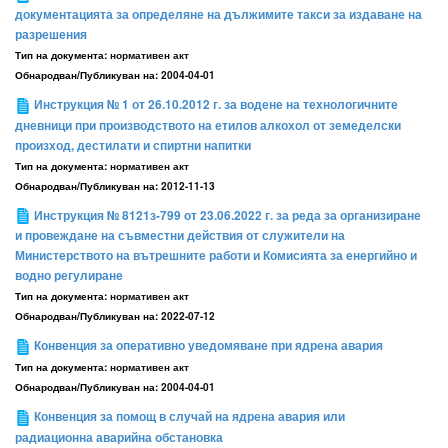
документацията за определяне на дължимите такси за издаване на
разрешения
Тип на документа:
нормативен акт
Обнародван/Публикуван на:
2004-04-01
Инструкция № 1 от 26.10.2012 г. за водене на технологичните
дневници при производството на етилов алкохол от земеделски
произход, дестилати и спиртни напитки
Тип на документа:
нормативен акт
Обнародван/Публикуван на:
2012-11-13
Инструкция № 8121з-799 от 23.06.2022 г. за реда за организиране
и провеждане на съвместни действия от служители на
Министерството на вътрешните работи и Комисията за енергийно и
водно регулиране
Тип на документа:
нормативен акт
Обнародван/Публикуван на:
2022-07-12
Конвенция за оперативно уведомяване при ядрена авария
Тип на документа:
нормативен акт
Обнародван/Публикуван на:
2004-04-01
Конвенция за помощ в случай на ядрена авария или
радиационна аварийна обстановка