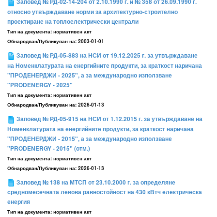
Заповед № РД-02-14-204 от 2.10.1990 г. и № 358 от 26.09.1990 г.
относно утвърждаване норми за архитектурно-строително
проектиране на топлоелектрически централи
Тип на документа:
нормативен акт
Обнародван/Публикуван на:
2003-01-01
Заповед № РД-05-883 на НСИ от 19.12.2025 г. за утвърждаване
на Номенклатурата на енергийните продукти, за краткост наричана
"ПРОДЕНЕРДЖИ - 2025", а за международно използване
"PRODENERGY - 2025"
Тип на документа:
нормативен акт
Обнародван/Публикуван на:
2026-01-13
Заповед № РД-05-915 на НСИ от 1.12.2015 г. за утвърждаване на
Номенклатурата на енергийните продукти, за краткост наричана
"ПРОДЕНЕРДЖИ - 2015", а за международно използване
"PRODENERGY - 2015" (отм.)
Тип на документа:
нормативен акт
Обнародван/Публикуван на:
2026-01-13
Заповед № 138 на МТСП от 23.10.2000 г. за определяне
средномесечната левова равностойност на 430 кВтч електрическа
енергия
Тип на документа:
нормативен акт