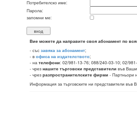
Потребителско име:
Парола:
запомни ме:
Вие можете да направите своя абонамент по вся
-
със
завяка за абонамент
;
- в
офиса на издателството
;
- на
телефони
: 02/981-13-76; 088/240-03-10; 02/981
- чрез
нашите търговски представители
във Ваши
- чрез
разпространителските фирми
- Партньори н
Информация за търговските ни представители във В