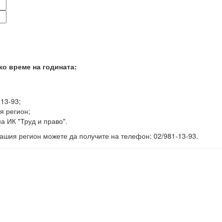
ко време на годината:
-13-93;
я регион;
а ИК "Труд и право".
ашия регион можете да получите на телефон: 02/981-13-93.