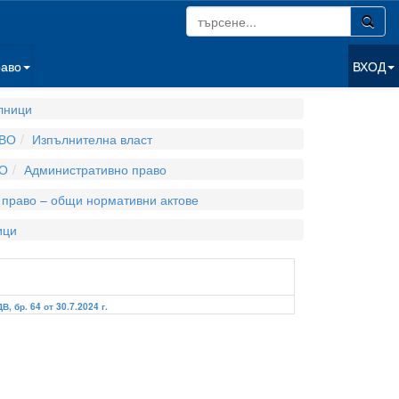
раво
ВХОД
лници
ВО
Изпълнителна власт
О
Административно право
 право – общи нормативни актове
ици
ДВ, бр. 64 от 30.7.2024 г.