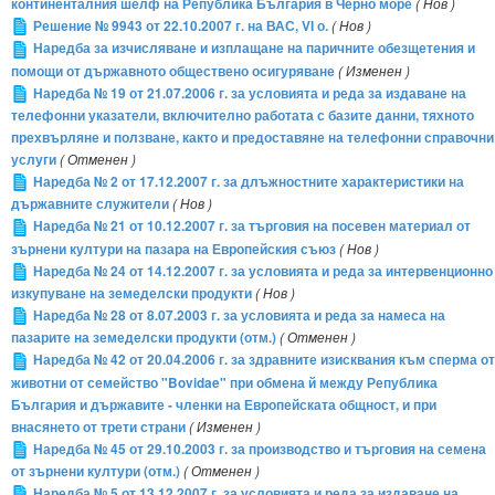
континенталния шелф на Република България в Черно море
( Нов )
Решение № 9943 от 22.10.2007 г. на ВАС, VI о.
( Нов )
Наредба за изчисляване и изплащане на паричните обезщетения и
помощи от държавното обществено осигуряване
( Изменен )
Наредба № 19 от 21.07.2006 г. за условията и реда за издаване на
телефонни указатели, включително работата с базите данни, тяхното
прехвърляне и ползване, както и предоставяне на телефонни справочни
услуги
( Отменен )
Наредба № 2 от 17.12.2007 г. за длъжностните характеристики на
държавните служители
( Нов )
Наредба № 21 от 10.12.2007 г. за търговия на посевен материал от
зърнени култури на пазара на Европейския съюз
( Нов )
Наредба № 24 от 14.12.2007 г. за условията и реда за интервенционно
изкупуване на земеделски продукти
( Нов )
Наредба № 28 от 8.07.2003 г. за условията и реда за намеса на
пазарите на земеделски продукти (отм.)
( Отменен )
Наредба № 42 от 20.04.2006 г. за здравните изисквания към сперма от
животни от семейство "Bovidae" при обмена й между Република
България и държавите - членки на Европейската общност, и при
внасянето от трети страни
( Изменен )
Наредба № 45 от 29.10.2003 г. за производство и търговия на семена
от зърнени култури (отм.)
( Отменен )
Наредба № 5 от 13.12.2007 г. за условията и реда за издаване на