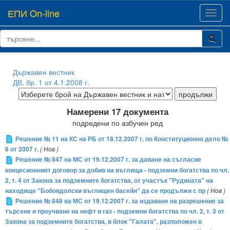
ЕПИ On-line
Toggl
navig
Държавен вестник
ДВ, бр. 1 от 4.1.2008 г.
Намерени 17 документа
подредени по азбучен ред
Решение № 11 на КС на РБ от 18.12.2007 г. по Конституционно дело №
6 от 2007 г.
( Нов )
Решение № 847 на МС от 19.12.2007 г. за даване на съгласие
концесионният договор за добив на въглища - подземни богатства по чл.
2, т. 4 от Закона за подземните богатства, от участък "Рудината" на
находище "Бобовдолски въглищен басейн" да се продължи с пр
( Нов )
Решение № 848 на МС от 19.12.2007 г. за издаване на разрешение за
търсене и проучване на нефт и газ - подземни богатства по чл. 2, т. 3 от
Закона за подземните богатства, в блок "Галата", разположен в