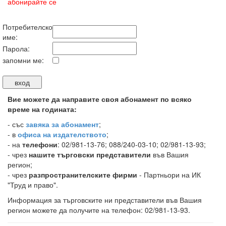
абонирайте се
Потребителско
име:
Парола:
запомни ме:
Вие можете да направите своя абонамент по всяко
време на годината:
-
със
завяка за абонамент
;
- в
офиса на издателството
;
- на
телефони
: 02/981-13-76; 088/240-03-10; 02/981-13-93;
- чрез
нашите търговски представители
във Вашия
регион;
- чрез
разпространителските фирми
- Партньори на ИК
"Труд и право".
Информация за търговските ни представители във Вашия
регион можете да получите на телефон: 02/981-13-93.