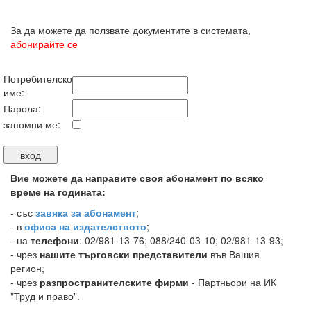
За да можете да ползвате документите в системата,
абонирайте се
Потребителско
име:
Парола:
запомни ме:
Вие можете да направите своя абонамент по всяко
време на годината:
-
със
завяка за абонамент
;
- в
офиса на издателството
;
- на
телефони
: 02/981-13-76; 088/240-03-10; 02/981-13-93;
- чрез
нашите търговски представители
във Вашия
регион;
- чрез
разпространителските фирми
- Партньори на ИК
"Труд и право".