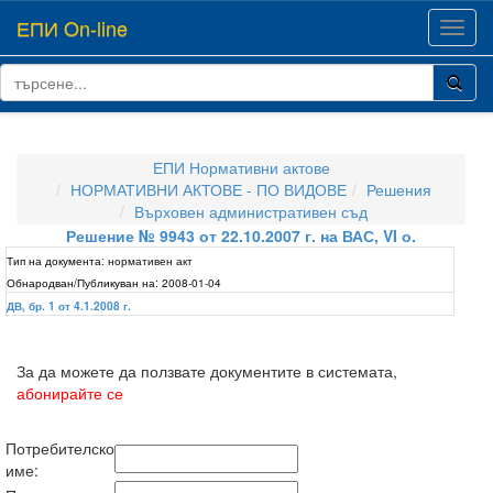
ЕПИ On-line
Toggl
navig
ЕПИ Нормативни актове
НОРМАТИВНИ АКТОВЕ - ПО ВИДОВЕ
Решения
Върховен административен съд
Решение № 9943 от 22.10.2007 г. на ВАС, VI о.
Тип на документа:
нормативен акт
Обнародван/Публикуван на:
2008-01-04
ДВ, бр. 1 от 4.1.2008 г.
За да можете да ползвате документите в системата,
абонирайте се
Потребителско
име: