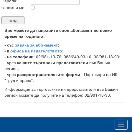
Парола:
запомни ме:
Вие можете да направите своя абонамент по всяко
време на годината:
-
със
завяка за абонамент
;
- в
офиса на издателството
;
- на
телефони
: 02/981-13-76; 088/240-03-10; 02/981-13-93;
- чрез
нашите търговски представители
във Вашия
регион;
- чрез
разпространителските фирми
- Партньори на ИК
"Труд и право".
Информация за търговските ни представители във Вашия
регион можете да получите на телефон: 02/981-13-93.
Toggl
navig