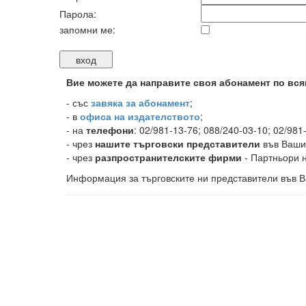
Парола:
запомни ме:
Вие можете да направите своя абонамент по вся
-
със
завяка за абонамент
;
- в
офиса на издателството
;
- на
телефони
: 02/981-13-76; 088/240-03-10; 02/981
- чрез
нашите търговски представители
във Ваши
- чрез
разпространителските фирми
- Партньори н
Информация за търговските ни представители във В