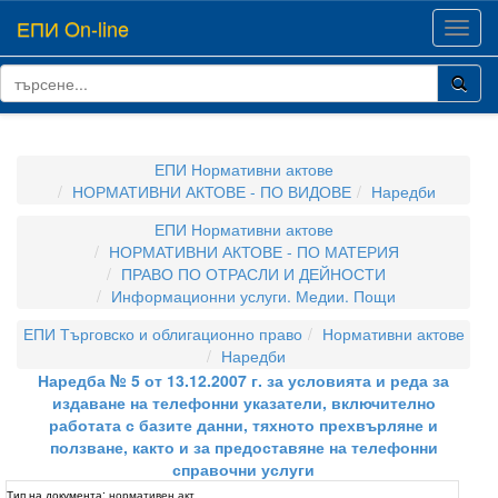
ЕПИ On-line
Toggl
navig
ЕПИ Нормативни актове
НОРМАТИВНИ АКТОВЕ - ПО ВИДОВЕ
Наредби
ЕПИ Нормативни актове
НОРМАТИВНИ АКТОВЕ - ПО МАТЕРИЯ
ПРАВО ПО ОТРАСЛИ И ДЕЙНОСТИ
Информационни услуги. Медии. Пощи
ЕПИ Търговско и облигационно право
Нормативни актове
Наредби
Наредба № 5 от 13.12.2007 г. за условията и реда за
издаване на телефонни указатели, включително
работата с базите данни, тяхното прехвърляне и
ползване, както и за предоставяне на телефонни
справочни услуги
Тип на документа:
нормативен акт