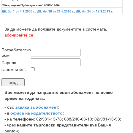
Обнародван/Публикуван на:
2008-01-04
ДВ, бр. 1 от 4.1.2008 г.
,
ДВ, бр. 38 от 21.5.2010 г.
,
ДВ, бр. 24 от 12.3.2013 г.
За да можете да ползвате документите в системата,
абонирайте се
Потребителско
име:
Парола:
запомни ме:
Вие можете да направите своя абонамент по всяко
време на годината:
-
със
завяка за абонамент
;
- в
офиса на издателството
;
- на
телефони
: 02/981-13-76; 088/240-03-10; 02/981-13-93;
- чрез
нашите търговски представители
във Вашия
регион;