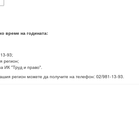
ко време на годината:
-13-93;
я регион;
а ИК "Труд и право".
ашия регион можете да получите на телефон: 02/981-13-93.