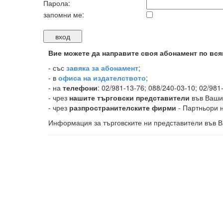
Парола:
запомни ме:
Вие можете да направите своя абонамент по вся
-
със
завяка за абонамент
;
- в
офиса на издателството
;
- на
телефони
: 02/981-13-76; 088/240-03-10; 02/981
- чрез
нашите търговски представители
във Ваши
- чрез
разпространителските фирми
- Партньори н
Информация за търговските ни представители във В