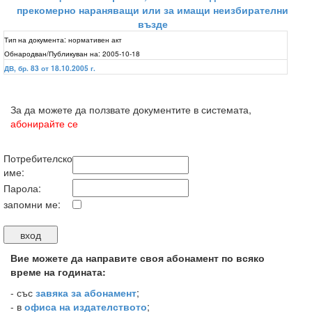
прекомерно нараняващи или за имащи неизбирателни
възде
Тип на документа:
нормативен акт
Обнародван/Публикуван на:
2005-10-18
ДВ, бр. 83 от 18.10.2005 г.
За да можете да ползвате документите в системата,
абонирайте се
Потребителско
име:
Парола:
запомни ме:
Вие можете да направите своя абонамент по всяко
време на годината:
-
със
завяка за абонамент
;
- в
офиса на издателството
;