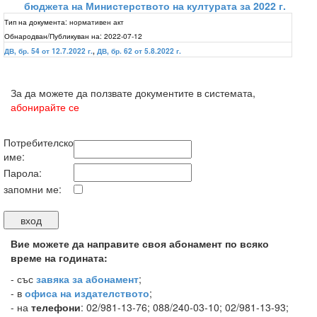
бюджета на Министерството на културата за 2022 г.
Тип на документа:
нормативен акт
Обнародван/Публикуван на:
2022-07-12
ДВ, бр. 54 от 12.7.2022 г.
,
ДВ, бр. 62 от 5.8.2022 г.
За да можете да ползвате документите в системата,
абонирайте се
Потребителско
име:
Парола:
запомни ме:
Вие можете да направите своя абонамент по всяко
време на годината:
-
със
завяка за абонамент
;
- в
офиса на издателството
;
- на
телефони
: 02/981-13-76; 088/240-03-10; 02/981-13-93;