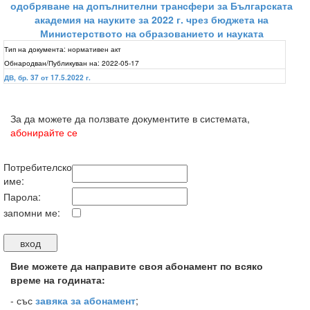
одобряване на допълнителни трансфери за Българската
академия на науките за 2022 г. чрез бюджета на
Министерството на образованието и науката
Тип на документа:
нормативен акт
Обнародван/Публикуван на:
2022-05-17
ДВ, бр. 37 от 17.5.2022 г.
За да можете да ползвате документите в системата,
абонирайте се
Потребителско
име:
Парола:
запомни ме:
Вие можете да направите своя абонамент по всяко
време на годината:
-
със
завяка за абонамент
;