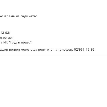
ко време на годината:
-13-93;
я регион;
а ИК "Труд и право".
ашия регион можете да получите на телефон: 02/981-13-93.