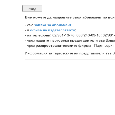
Вие можете да направите своя абонамент по вся
-
със
завяка за абонамент
;
- в
офиса на издателството
;
- на
телефони
: 02/981-13-76; 088/240-03-10; 02/981
- чрез
нашите търговски представители
във Ваши
- чрез
разпространителските фирми
- Партньори н
Информация за търговските ни представители във В