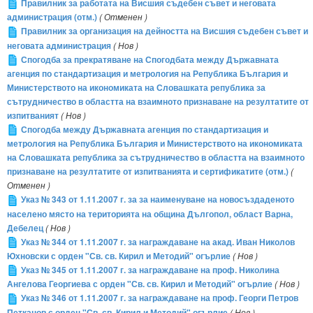
Правилник за работата на Висшия съдебен съвет и неговата
администрация (отм.)
( Отменен )
Правилник за организация на дейността на Висшия съдебен съвет и
неговата администрация
( Нов )
Спогодба за прекратяване на Спогодбата между Държавната
агенция по стандартизация и метрология на Република България и
Министерството на икономиката на Словашката република за
сътрудничество в областта на взаимното признаване на резултатите от
изпитваният
( Нов )
Спогодба между Държавната агенция по стандартизация и
метрология на Република България и Министерството на икономиката
на Словашката република за сътрудничество в областта на взаимното
признаване на резултатите от изпитванията и сертификатите (отм.)
(
Отменен )
Указ № 343 от 1.11.2007 г. за за наименуване на новосъздаденото
населено място на територията на община Дългопол, област Варна,
Дебелец
( Нов )
Указ № 344 от 1.11.2007 г. за награждаване на акад. Иван Николов
Юхновски с орден "Св. св. Кирил и Методий" огърлие
( Нов )
Указ № 345 от 1.11.2007 г. за награждаване на проф. Николина
Ангелова Георгиева с орден "Св. св. Кирил и Методий" огърлие
( Нов )
Указ № 346 от 1.11.2007 г. за награждаване на проф. Георги Петров
Петканов с орден "Св. св. Кирил и Методий" огърлие
( Нов )