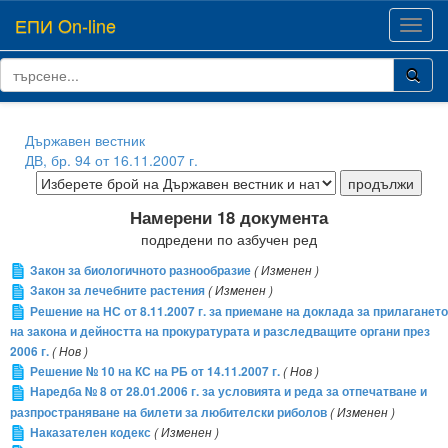
ЕПИ On-line
Toggl
navig
Държавен вестник
ДВ, бр. 94 от 16.11.2007 г.
Намерени 18 документа
подредени по азбучен ред
Закон за биологичното разнообразие
( Изменен )
Закон за лечебните растения
( Изменен )
Решение на НС от 8.11.2007 г. за приемане на доклада за прилагането
на закона и дейността на прокуратурата и разследващите органи през
2006 г.
( Нов )
Решение № 10 на КС на РБ от 14.11.2007 г.
( Нов )
Наредба № 8 от 28.01.2006 г. за условията и реда за отпечатване и
разпространяване на билети за любителски риболов
( Изменен )
Наказателен кодекс
( Изменен )