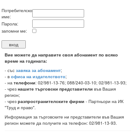
Потребителско
име:
Парола:
запомни ме:
Вие можете да направите своя абонамент по всяко
време на годината:
-
със
завяка за абонамент
;
- в
офиса на издателството
;
- на
телефони
: 02/981-13-76; 088/240-03-10; 02/981-13-93;
- чрез
нашите търговски представители
във Вашия
регион;
- чрез
разпространителските фирми
- Партньори на ИК
"Труд и право".
Информация за търговските ни представители във Вашия
регион можете да получите на телефон: 02/981-13-93.