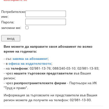
Потребителско
име:
Парола:
запомни ме:
Вие можете да направите своя абонамент по всяко
време на годината:
-
със
завяка за абонамент
;
- в
офиса на издателството
;
- на
телефони
: 02/981-13-76; 088/240-03-10; 02/981-13-93;
- чрез
нашите търговски представители
във Вашия
регион;
- чрез
разпространителските фирми
- Партньори на ИК
"Труд и право".
Информация за търговските ни представители във Вашия
регион можете да получите на телефон: 02/981-13-93.