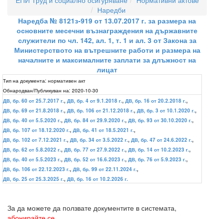
ЕПИ Труд и социално осигуряване
Нормативни актове
Наредби
Наредба № 8121з-919 от 13.07.2017 г. за размера на
основните месечни възнаграждения на държавните
служители по чл. 142, ал. 1, т. 1 и ал. 3 от Закона за
Министерството на вътрешните работи и размера на
началните и максималните заплати за длъжност на
лицат
Тип на документа:
нормативен акт
Обнародван/Публикуван на:
2020-10-30
ДВ, бр. 60 от 25.7.2017 г.
,
ДВ, бр. 4 от 9.1.2018 г.
,
ДВ, бр. 16 от 20.2.2018 г.
,
ДВ, бр. 69 от 21.8.2018 г.
,
ДВ, бр. 106 от 21.12.2018 г.
,
ДВ, бр. 3 от 10.1.2020 г.
,
ДВ, бр. 40 от 5.5.2020 г.
,
ДВ, бр. 84 от 29.9.2020 г.
,
ДВ, бр. 93 от 30.10.2020 г.
,
ДВ, бр. 107 от 18.12.2020 г.
,
ДВ, бр. 41 от 18.5.2021 г.
,
ДВ, бр. 102 от 7.12.2021 г.
,
ДВ, бр. 34 от 3.5.2022 г.
,
ДВ, бр. 47 от 24.6.2022 г.
,
ДВ, бр. 62 от 5.8.2022 г.
,
ДВ, бр. 77 от 27.9.2022 г.
,
ДВ, бр. 14 от 10.2.2023 г.
,
ДВ, бр. 40 от 5.5.2023 г.
,
ДВ, бр. 52 от 16.6.2023 г.
,
ДВ, бр. 76 от 5.9.2023 г.
,
ДВ, бр. 106 от 22.12.2023 г.
,
ДВ, бр. 99 от 22.11.2024 г.
,
ДВ, бр. 25 от 25.3.2025 г.
,
ДВ, бр. 16 от 10.2.2026 г.
За да можете да ползвате документите в системата,
абонирайте се