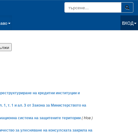
раво
ВХОД
 преструктуриране на кредитни институции и
1, т. 1 и ал. 3 от Закона за Министерството на
рмационна система на защитените територии
( Нов )
ничество за улесняване на консулската закрила на