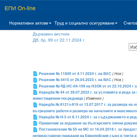
ЕПИ On-line
Нормативни актове
Труд и социално осигуряване
Счето
Държавен вестник
ДВ, бр. 99 от 22.11.2024 г.
Решение № 11840 от 4.11.2024 г. на ВАС
( Нов )
Решение № 4415 от 26.04.2023 г. на ВАС
( Нов )
Решение № РД-НС-04-109 на НЗОК от от 22.10.2024 г
Наредба № 44 от 28.07.2022 г. за условията и реда з
инвестиционни посредници
( Изменен )
Наредба № 8121з-919 от 13.07.2017 г. за размера на о
вътрешните работи и размера на началните и максималн
Наредба № Н-3 от 8.11.2024 г. за съдържанието и р
Правилник за издаване на българските лични докум
Постановление № 55 на МС от 16.04.2018 г. за предо
непредставени граждани на Европейския съюз в трети 