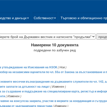
водство и данъци
Собственост
Търговско и облигационно п
Намерени 10 документа
подредени по азбучен ред
 за утвърждаване на Изисквания на НЗОК
( Нов )
а избор на независими оценители по чл. 55а от Закона за възстановяване и
сновните месечни възнаграждения на държавните служители по чл. 142, ал. 
ите заплати за длъжност на лицат
( Изменен )
еда за създаване и поддържане на специализирани карта, регистър и инфо
енти
( Изменен )
ставяне на консулска закрила, участие в мерките за координация и сътруд
държави от задграничните представи
( Изменен )