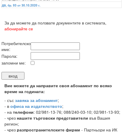
ДВ, бр. 93 от 30.10.2020 г.
За да можете да ползвате документите в системата,
абонирайте се
Потребителско
име:
Парола:
запомни ме:
Вие можете да направите своя абонамент по всяко
време на годината:
-
със
завяка за абонамент
;
- в
офиса на издателството
;
- на
телефони
: 02/981-13-76; 088/240-03-10; 02/981-13-93;
- чрез
нашите търговски представители
във Вашия
регион;
- чрез
разпространителските фирми
- Партньори на ИК