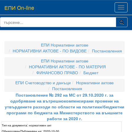
ЕПИ On-line
Toggl
navig
ЕПИ Нормативни актове
НОРМАТИВНИ АКТОВЕ - ПО ВИДОВЕ
Постановления
ЕПИ Нормативни актове
НОРМАТИВНИ АКТОВЕ - ПО МАТЕРИЯ
ФИНАНСОВО ПРАВО
Бюджет
ЕПИ Счетоводство и данъци
Нормативни актове
Постановления
Постановление № 292 на МС от 29.10.2020 г. за
одобряване на вътрешнокомпенсирани промени на
утвърдените разходи по области на политики/бюджетни
програми по бюджета на Министерството на външните
работи за 2020 г.
Тип на документа:
нормативен акт
Обнародван/Публикуван на:
2020-10-30