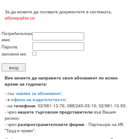
За да можете да ползвате документите в системата,
абонирайте се
Потребителско
име:
Парола:
запомни ме:
Вие можете да направите своя абонамент по всяко
време на годината:
-
със
завяка за абонамент
;
- в
офиса на издателството
;
- на
телефони
: 02/981-13-76; 088/240-03-10; 02/981-13-93;
- чрез
нашите търговски представители
във Вашия
регион;
- чрез
разпространителските фирми
- Партньори на ИК
"Труд и право".