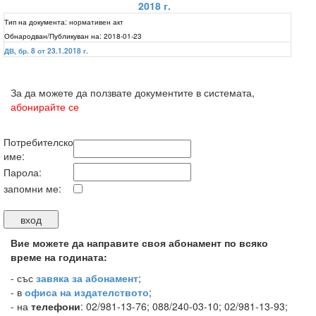
2018 г.
Тип на документа:
нормативен акт
Обнародван/Публикуван на:
2018-01-23
ДВ, бр. 8 от 23.1.2018 г.
За да можете да ползвате документите в системата,
абонирайте се
Потребителско
име:
Парола:
запомни ме:
Вие можете да направите своя абонамент по всяко
време на годината:
-
със
завяка за абонамент
;
- в
офиса на издателството
;
- на
телефони
: 02/981-13-76; 088/240-03-10; 02/981-13-93;