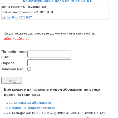
Конституционно дело № 16 от 2016 г.
Тип на документа:
нормативен акт
Обнародван/Публикуван на:
2017-03-28
ДВ, бр. 26 от 28.3.2017 г.
За да можете да ползвате документите в системата,
абонирайте се
Потребителско
име:
Парола:
запомни ме:
Вие можете да направите своя абонамент по всяко
време на годината:
-
със
завяка за абонамент
;
- в
офиса на издателството
;
- на
телефони
: 02/981-13-76; 088/240-03-10; 02/981-13-93;