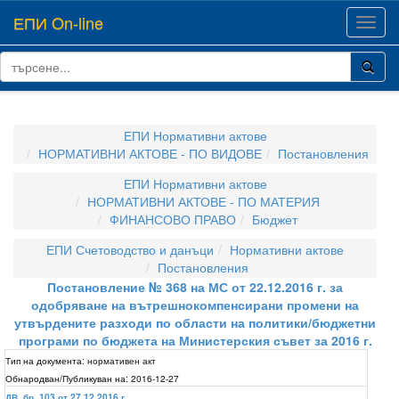
ЕПИ On-line
Toggl
navig
ЕПИ Нормативни актове
НОРМАТИВНИ АКТОВЕ - ПО ВИДОВЕ
Постановления
ЕПИ Нормативни актове
НОРМАТИВНИ АКТОВЕ - ПО МАТЕРИЯ
ФИНАНСОВО ПРАВО
Бюджет
ЕПИ Счетоводство и данъци
Нормативни актове
Постановления
Постановление № 368 на МС от 22.12.2016 г. за
одобряване на вътрешнокомпенсирани промени на
утвърдените разходи по области на политики/бюджетни
програми по бюджета на Министерския съвет за 2016 г.
Тип на документа:
нормативен акт
Обнародван/Публикуван на:
2016-12-27
ДВ, бр. 103 от 27.12.2016 г.