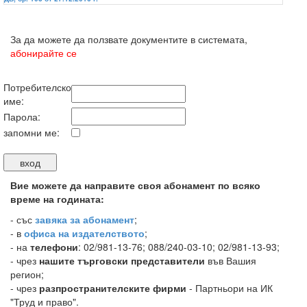
За да можете да ползвате документите в системата,
абонирайте се
Потребителско
име:
Парола:
запомни ме:
Вие можете да направите своя абонамент по всяко
време на годината:
-
със
завяка за абонамент
;
- в
офиса на издателството
;
- на
телефони
: 02/981-13-76; 088/240-03-10; 02/981-13-93;
- чрез
нашите търговски представители
във Вашия
регион;
- чрез
разпространителските фирми
- Партньори на ИК
"Труд и право".