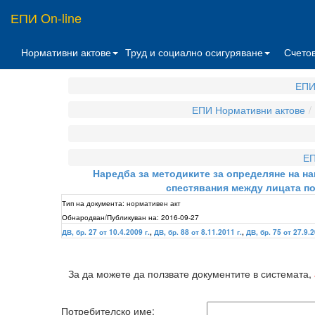
ЕПИ On-line
Нормативни актове
Труд и социално осигуряване
Счето
ЕПИ
ЕПИ Нормативни актове
ЕП
Наредба за методиките за определяне на на
спестявания между лицата по 
Тип на документа:
нормативен акт
Обнародван/Публикуван на:
2016-09-27
ДВ, бр. 27 от 10.4.2009 г.
,
ДВ, бр. 88 от 8.11.2011 г.
,
ДВ, бр. 75 от 27.9.2
За да можете да ползвате документите в системата,
Потребителско име: