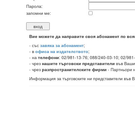
Парола:
запомни ме:
Вие можете да направите своя абонамент по вся
-
със
завяка за абонамент
;
- в
офиса на издателството
;
- на
телефони
: 02/981-13-76; 088/240-03-10; 02/981
- чрез
нашите търговски представители
във Ваши
- чрез
разпространителските фирми
- Партньори н
Информация за търговските ни представители във В