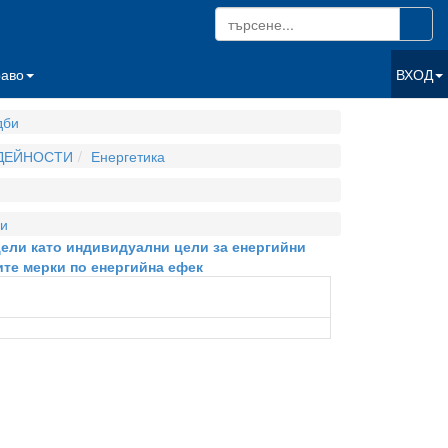
раво
ВХОД
дби
 ДЕЙНОСТИ
Енергетика
и
цели като индивидуални цели за енергийни
ите мерки по енергийна ефек