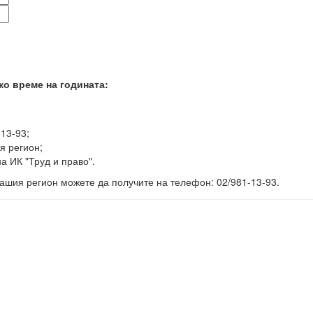
ко време на годината:
-13-93;
я регион;
а ИК "Труд и право".
ашия регион можете да получите на телефон: 02/981-13-93.