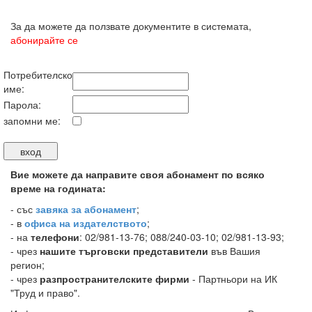
За да можете да ползвате документите в системата,
абонирайте се
Потребителско
име:
Парола:
запомни ме:
Вие можете да направите своя абонамент по всяко
време на годината:
-
със
завяка за абонамент
;
- в
офиса на издателството
;
- на
телефони
: 02/981-13-76; 088/240-03-10; 02/981-13-93;
- чрез
нашите търговски представители
във Вашия
регион;
- чрез
разпространителските фирми
- Партньори на ИК
"Труд и право".